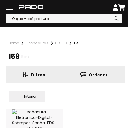
Fechaduras
FDS-10
159
159
1
Itens
Filtros
Ordenar
Interior