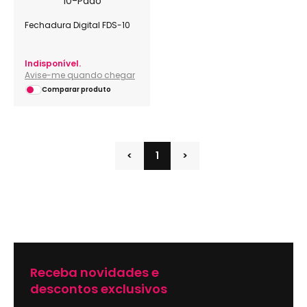
Fechadura Digital FDS-10
Indisponível.
Avise-me quando chegar
Comparar produto
<
1
>
Receba novidades e
descontos exclusivos