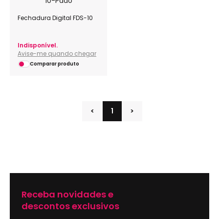
Fechadura Digital FDS-10
Indisponível.
Avise-me quando chegar
Comparar produto
<
1
>
Receba novidades e
descontos exclusivos