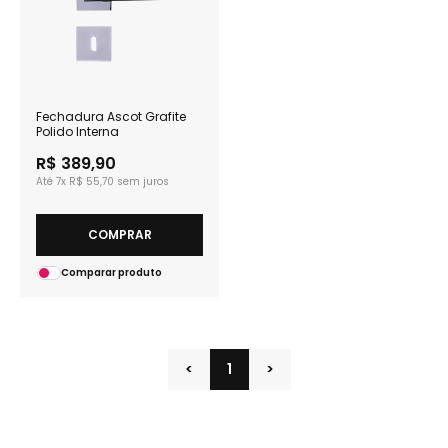
Fechadura Ascot Grafite
Polido Interna
R$ 389,90
7x
R$ 55,70
COMPRAR
Comparar produto
<
1
>