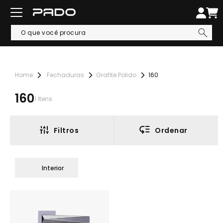
Fechaduras
Grafite Polido
160
160
1
Itens
Filtros
Ordenar
Interior