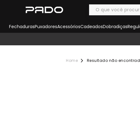
Fechaduras
Puxadores
Acessórios
Cadeados
Dobradiças
Regul
Resultado não encontra