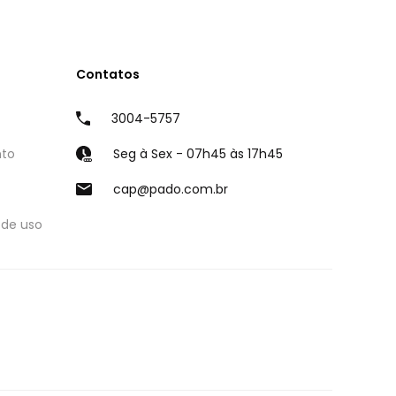
Contatos
3004-5757
nto
Seg à Sex - 07h45 às 17h45
cap@pado.com.br
 de uso