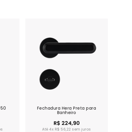
-50
Fechadura Hera Preta para
Fech
Banheiro
R$ 224,90
4x
R$ 56,22