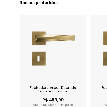
Nossos preferidos
ox
Fechadura Ascot Dourado
Fe
Escovado Interna
R$ 499,90
9x
R$ 55,54