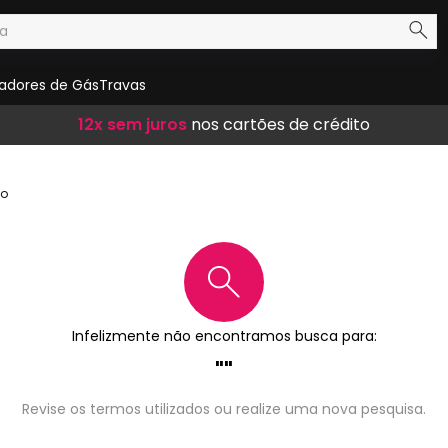
adores de Gás
Travas
Frete Grátis
12x sem juros
10% de desconto
em compras acima de R$ 300,00
nos cartões de crédito
no boleto
do
Infelizmente não encontramos busca para:
Revise os termos utilizados ou realize uma nova pesquisa.