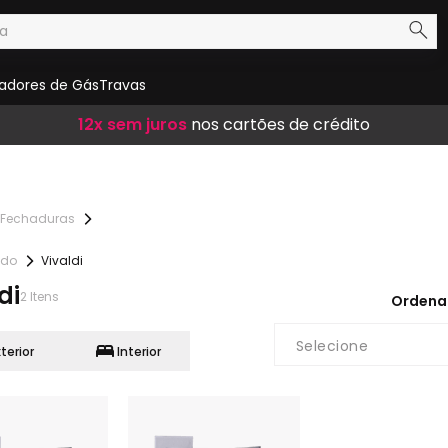
adores de Gás
Travas
Frete Grátis
12x sem juros
10% de desconto
em compras acima de R$ 300,00
nos cartões de crédito
no boleto
Fechaduras
lido
Vivaldi
di
2
Itens
Ordena
Selecione
xterior
Interior