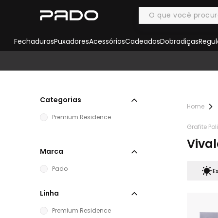
Fechaduras
Puxadores
Acessórios
Cadeados
Dobradiças
Regul
Categorias
Premium Residence
Grafite Po
Vival
Marca
Pado
E
Linha
Premium Residence