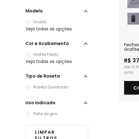
Modelo
Vivaldi
Veja todas as opções
Cor e Acabamento
Fechad
Grafite
Extern
Grafite Polido
R$ 37
Veja todas as opções
7x
R
Tipo de Roseta
C
Roseta Quadrada
Uso indicado
Porta de giro
LIMPAR
FILTROS