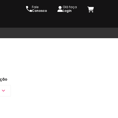
Fale
Olá faça
Conosco
Login
ção