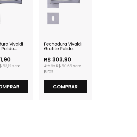
ura Vivaldi
Fechadura Vivaldi
 Polido
Grafite Polido
a
Interna
1,90
R$ 303,90
$ 53,12
6x
R$ 50,65
OMPRAR
COMPRAR