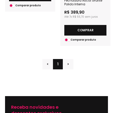
Fechadura Ascot Grafite
Polido Interna
Comparar produto
R$ 389,90
7x
R$ 55,70
COMPRAR
Comparar produto
<
1
>
Receba novidades e