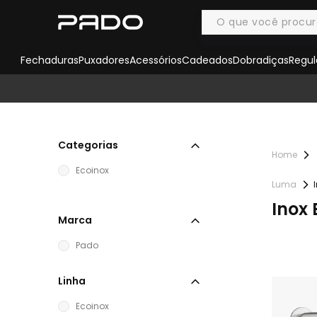
Fechaduras
Puxadores
Acessórios
Cadeados
Dobradiças
Regul
Categorias
Ecoinox
Luma
Inox
Marca
Pado
Linha
Ecoinox