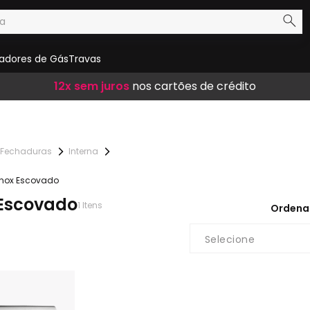
adores de Gás
Travas
Frete Grátis
12x sem juros
10% de desconto
em compras acima de R$ 300,00
nos cartões de crédito
no boleto
Fechaduras
Interna
Inox Escovado
 Escovado
1
Itens
Ordena
Selecione