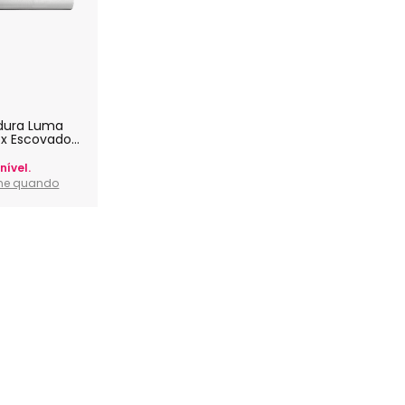
dura Luma
ox Escovado
a
nível.
me quando