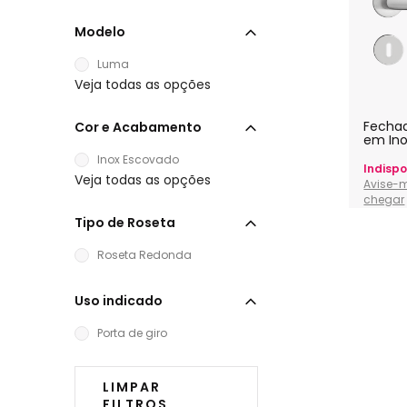
Modelo
Luma
Veja todas as opções
Fecha
Cor e Acabamento
em In
Intern
Inox Escovado
Indispo
Veja todas as opções
Avise-
chegar
Tipo de Roseta
Roseta Redonda
Uso indicado
Porta de giro
LIMPAR
FILTROS