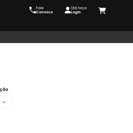
Fale
Olá faça
Conosco
Login
ção