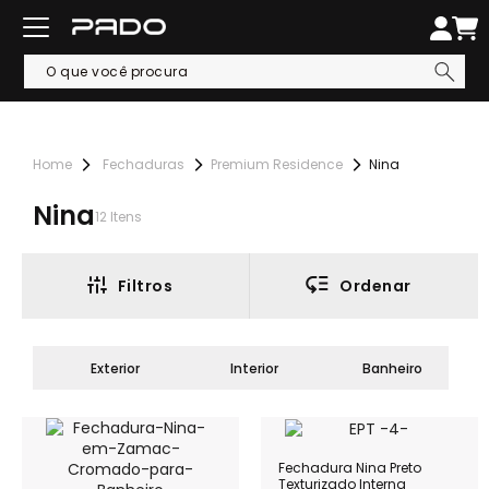
Fechaduras
Premium Residence
Nina
Nina
12
Itens
Filtros
Ordenar
Exterior
Interior
Banheiro
Fechadura Nina Preto
Texturizado Interna