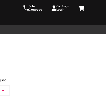
Fale
Olá faça
Conosco
Login
ção