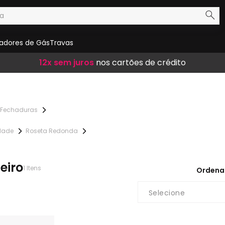
adores de Gás
Travas
Frete Grátis
12x sem juros
10% de desconto
em compras acima de R$ 300,00
nos cartões de crédito
no boleto
Fechaduras
idade
Roseta Redonda
eiro
1
Itens
Ordena
Selecione