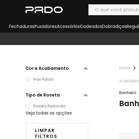
Fechaduras
Puxadores
Acessórios
Cadeados
Dobradiças
Regul
Cor e Acabamento
Inox Polido
Acessibil
Banheiro
Tipo de Roseta
Banh
Roseta Redonda
Veja todas as opções
LIMPAR
FILTROS