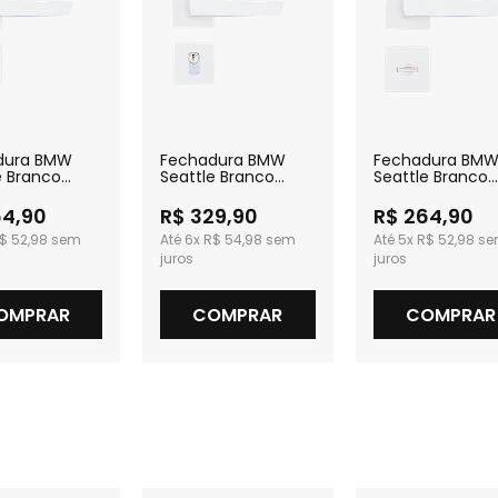
dura BMW
Fechadura BMW
Fechadura BM
e Branco
Seattle Branco
Seattle Branco
izado Interna
Texturizado Externa
Texturizado par
Banheiro
64,90
R$ 329,90
R$ 264,90
$ 52,98
6x
R$ 54,98
5x
R$ 52,98
OMPRAR
COMPRAR
COMPRAR