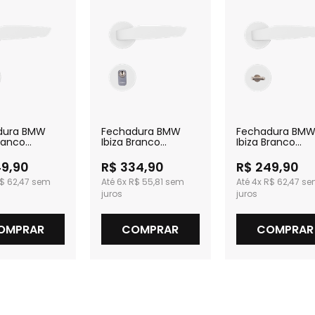
dura BMW
Fechadura BMW
Fechadura BM
Branco
Ibiza Branco
Ibiza Branco
izado Interna
Texturizado Externa
Texturizado par
Banheiro
49,90
R$ 334,90
R$ 249,90
$ 62,47
6x
R$ 55,81
4x
R$ 62,47
OMPRAR
COMPRAR
COMPRAR