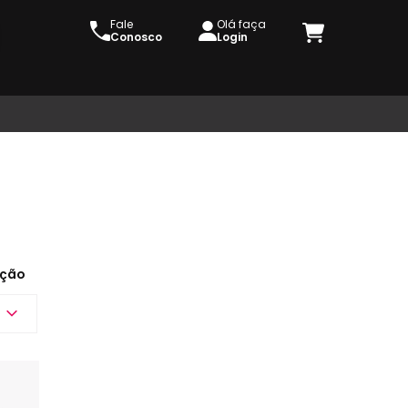
Fale
Olá faça
Conosco
Login
ção