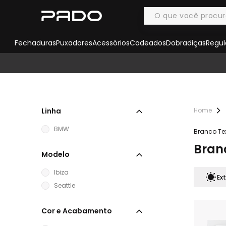
Fechaduras
Puxadores
Acessórios
Cadeados
Dobradiças
Regul
Linha
BMW
Branco Te
Bran
Modelo
Ibiza
Ext
Seattle
Cor e Acabamento