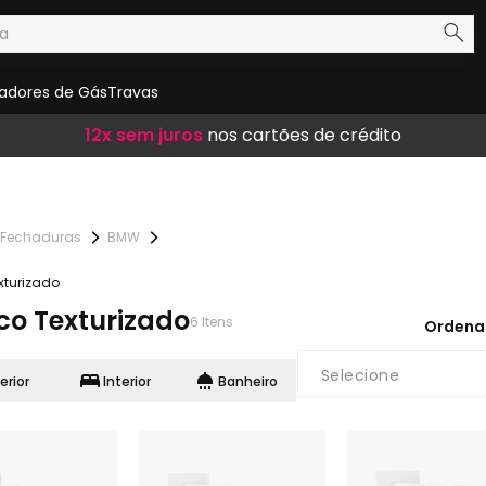
adores de Gás
Travas
Frete Grátis
12x sem juros
10% de desconto
em compras acima de R$ 300,00
nos cartões de crédito
no boleto
Fechaduras
BMW
xturizado
co Texturizado
6
Itens
Ordena
Selecione
erior
Interior
Banheiro