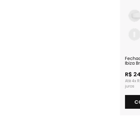
Fecha
Ibiza 
Textur
R$ 2
4x
R
C