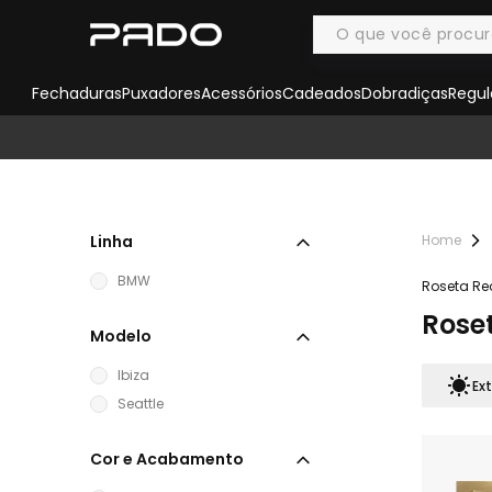
Fechaduras
Puxadores
Acessórios
Cadeados
Dobradiças
Regul
Linha
BMW
Roseta R
Rose
Modelo
Ibiza
Ext
Seattle
Cor e Acabamento