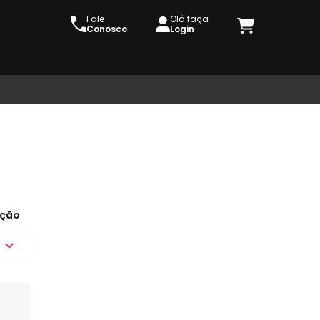
Fale
Olá faça
Conosco
Login
ção