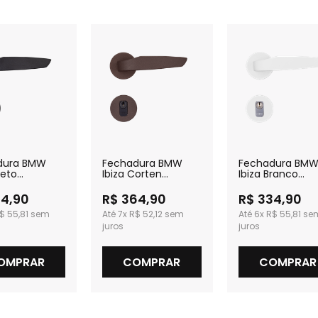
dura BMW
Fechadura BMW
Fechadura BM
reto
Ibiza Corten
Ibiza Branco
izado Externa
Externa
Texturizado Ext
34,90
R$ 364,90
R$ 334,90
$ 55,81
7x
R$ 52,12
6x
R$ 55,81
OMPRAR
COMPRAR
COMPRAR