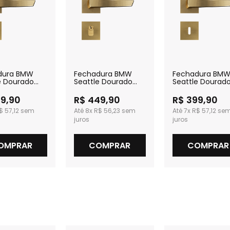
dura BMW
Fechadura BMW
Fechadura BM
e Dourado
Seattle Dourado
Seattle Dourad
do para
Escovado Externa
Escovado Inter
ro
99,90
R$ 449,90
R$ 399,90
$ 57,12
8x
R$ 56,23
7x
R$ 57,12
OMPRAR
COMPRAR
COMPRAR