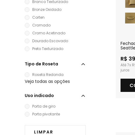
Branco Texturizado
Bronze Oxidado
Corten
Cromado
Cromo Acetinado
Dourado Escovado
Fecha
Seattl
Preto Texturizado
Escova
Banhei
R$ 3
Tipo de Roseta
7x
R
Roseta Redonda
Veja todas as opções
C
Uso indicado
Porta de giro
Porta pivotante
LIMPAR