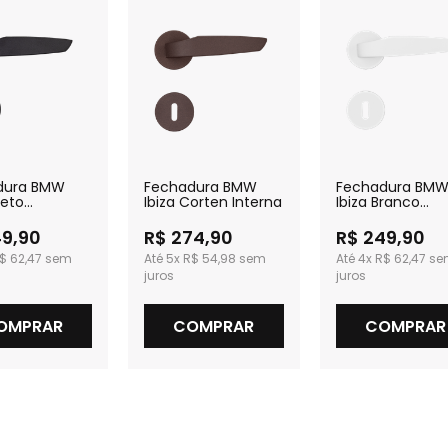
dura BMW
Fechadura BMW
Fechadura BM
reto
Ibiza Corten Interna
Ibiza Branco
izado Interna
Texturizado Int
49,90
R$ 274,90
R$ 249,90
$ 62,47
5x
R$ 54,98
4x
R$ 62,47
OMPRAR
COMPRAR
COMPRAR