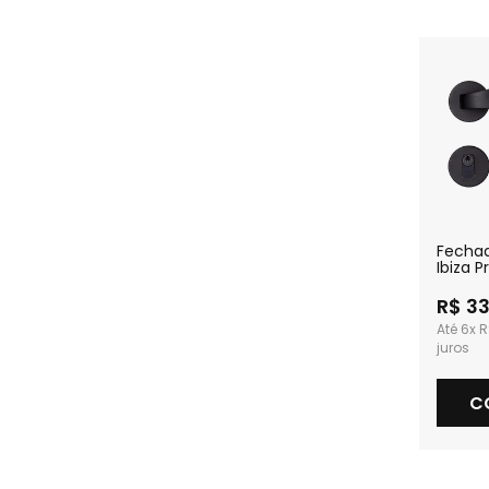
Fecha
Ibiza P
Textur
R$ 3
6x
R
C