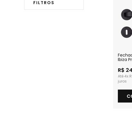
FILTROS
Fecha
Ibiza P
Textur
R$ 2
4x
R
C