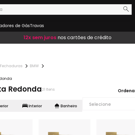
adores de Gás
Travas
Frete Grátis
12x sem juros
10% de desconto
em compras acima de R$ 300,00
nos cartões de crédito
no boleto
Fechaduras
BMW
edonda
ta Redonda
21
Itens
Ordena
Selecione
erior
Interior
Banheiro