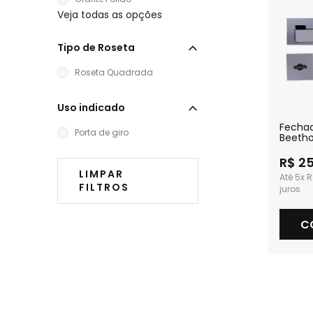
Veja todas as opções
Tipo de Roseta
Roseta Quadrada
Uso indicado
Fecha
Porta de giro
Beetho
Polido
Banhei
R$ 2
LIMPAR
5x
R
FILTROS
C