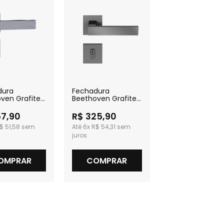
dura
Fechadura
ven Grafite
Beethoven Grafite
 para
Polido Externa
ro
57,90
R$ 325,90
$ 51,58
6x
R$ 54,31
OMPRAR
COMPRAR