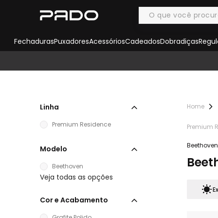
Fechaduras
Puxadores
Acessórios
Cadeados
Dobradiças
Regul
Linha
Premium Residence
Premium 
Beethove
Modelo
Beet
Beethoven
Veja todas as opções
E
Cor e Acabamento
Grafite Polido