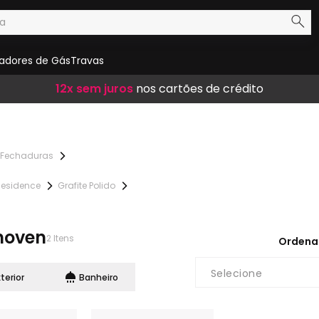
adores de Gás
Travas
Frete Grátis
12x sem juros
10% de desconto
em compras acima de R$ 300,00
nos cartões de crédito
no boleto
Fechaduras
Residence
Grafite Polido
n
hoven
2
Itens
Ordena
Selecione
xterior
Banheiro