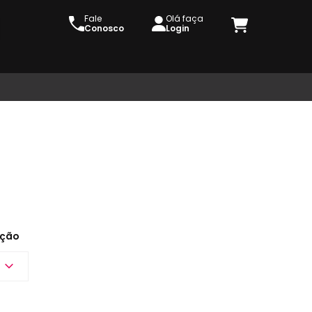
Fale
Olá faça
Conosco
Login
ção