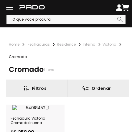
Fechaduras
Residence
Interna
Victoria
Cromado
Cromado
1
Itens
Filtros
Ordenar
Fechadura Victória
Cromado Interna