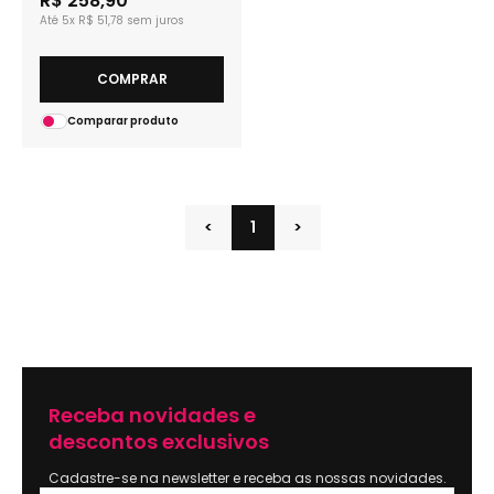
R$ 258,90
5x
R$ 51,78
COMPRAR
Comparar produto
<
1
>
Receba novidades e
descontos exclusivos
Cadastre-se na newsletter e receba as nossas novidades.