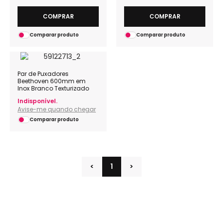
COMPRAR
COMPRAR
Comparar produto
Comparar produto
Par de Puxadores
Beethoven 600mm em
Inox Branco Texturizado
Indisponível.
Avise-me quando chegar
Comparar produto
<
1
>