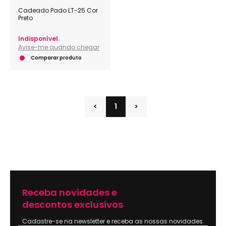
Cadeado Pado LT-25 Cor
Preto
Indisponível.
Avise-me quando chegar
Comparar produto
<
1
>
Receba novidades e
descontos exclusivos
Cadastre-se na newsletter e receba as nossas novidades.