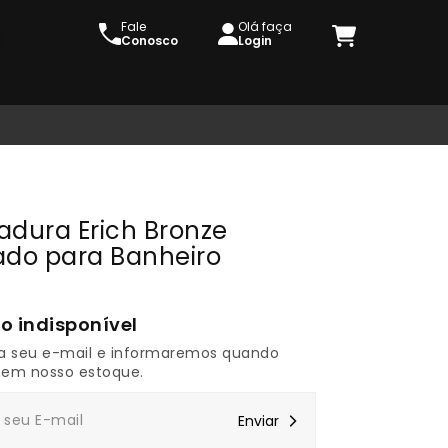
Fale
Olá faça
Conosco
Login
adura Erich Bronze
ado para Banheiro
a seu e-mail e informaremos quando
 em nosso estoque.