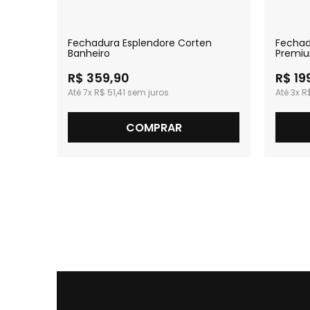
n
Fechadura Esplendore Corten
Fecha
Banheiro
Premiu
R$ 359,90
R$ 19
7x
R$ 51,41
3x
R
COMPRAR