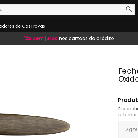
adores de Gás
Travas
Frete Grátis
12x sem juros
10% de desconto
em compras acima de R$ 300,00
nos cartões de crédito
no boleto
Fech
Oxid
1
Preench
retornar