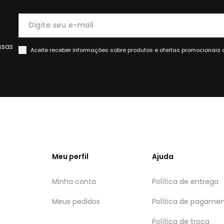
ssas
Aceite receber informações sobre produtos e ofertas promocionais 
Meu perfil
Ajuda
Minha conta
Política de entrega
Meus pedidos
Política de pagame
Política de troca