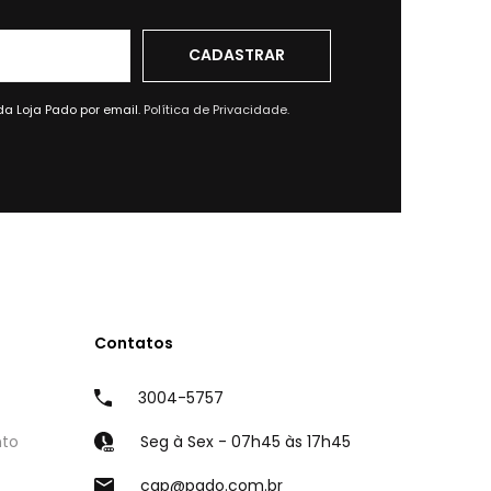
da Loja Pado por email.
Política de Privacidade.
Contatos
3004-5757
nto
Seg à Sex - 07h45 às 17h45
cap@pado.com.br