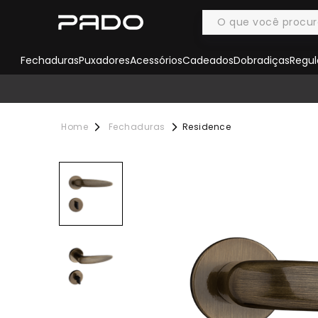
Fechaduras
Puxadores
Acessórios
Cadeados
Dobradiças
Regul
Fechaduras
Residence