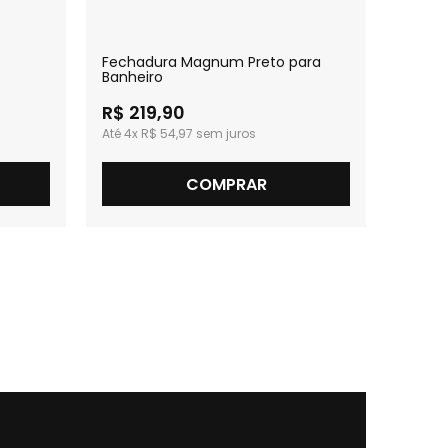
Fechadura Magnum Preto para
Fecha
Banheiro
Extern
R$ 219,90
R$ 3
4x
R$ 54,97
6x
R
COMPRAR