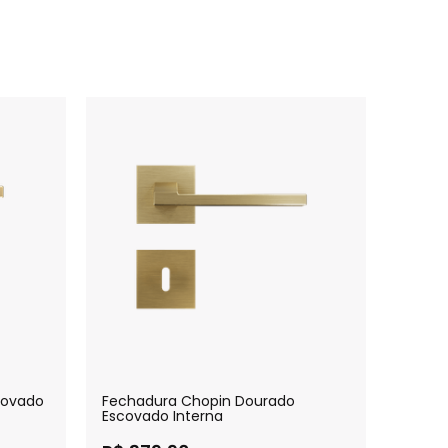
covado
Fechadura Chopin Dourado
Fechad
Escovado Interna
Escova