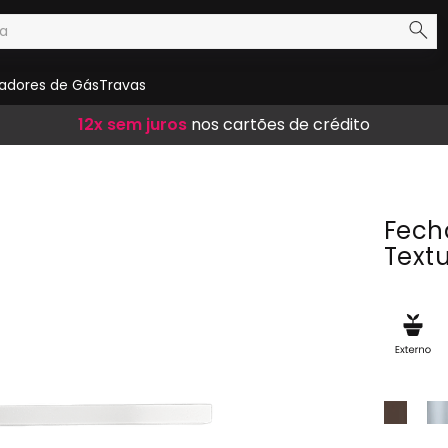
adores de Gás
Travas
Frete Grátis
12x sem juros
10% de desconto
em compras acima de R$ 300,00
nos cartões de crédito
no boleto
Fech
Textu