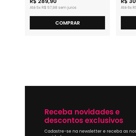
R$ 289,90
R$ 30
5x
R$ 57,98
6x
R
COMPRAR
Receba novidades e
descontos exclusivos
Cadastre-se na newsletter e receba as no