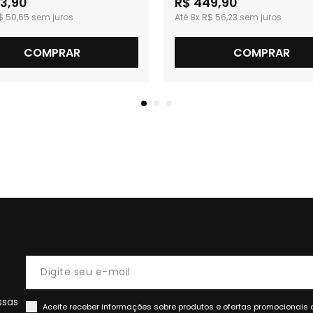
3,90
R$ 449,90
$ 50,65
8x
R$ 56,23
COMPRAR
COMPRAR
ssas
Aceite receber informações sobre produtos e ofertas promocionais 