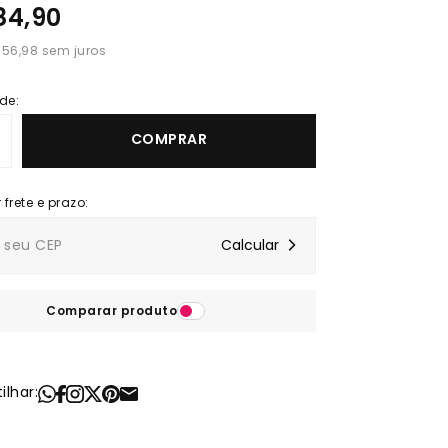
84,90
 56,98
de:
COMPRAR
Comparar produto
lhar: