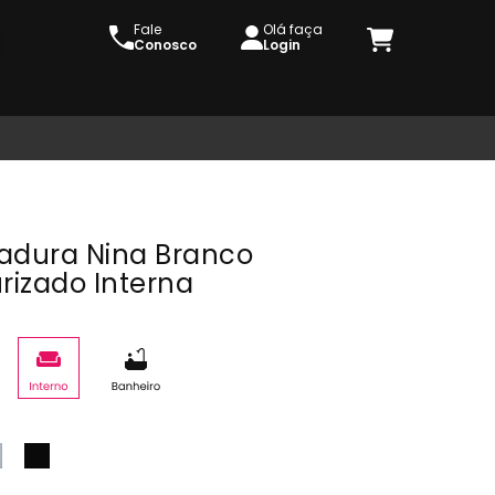
Fale
Olá faça
Conosco
Login
adura Nina Branco
rizado Interna