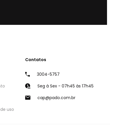
Contatos
3004-5757
nto
Seg à Sex - 07h45 às 17h45
cap@pado.com.br
 de uso