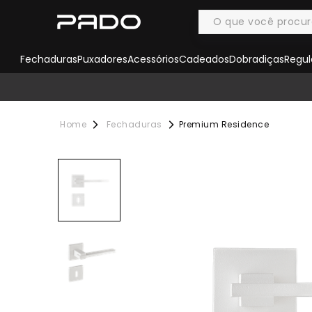
Fechaduras
Puxadores
Acessórios
Cadeados
Dobradiças
Regul
Fechaduras
Premium Residence