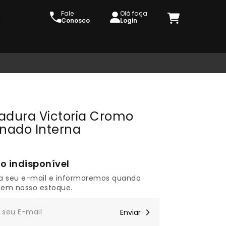
Fale
Olá faça
Conosco
Login
adura Victoria Cromo
inado Interna
a seu e-mail e informaremos quando
 em nosso estoque.