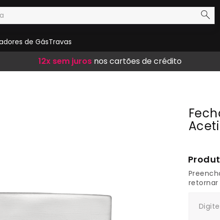
adores de Gás
Travas
Frete Grátis
12x sem juros
10% de desconto
em compras acima de R$ 300,00
nos cartões de crédito
no boleto
Fech
Acet
1
Preench
retornar