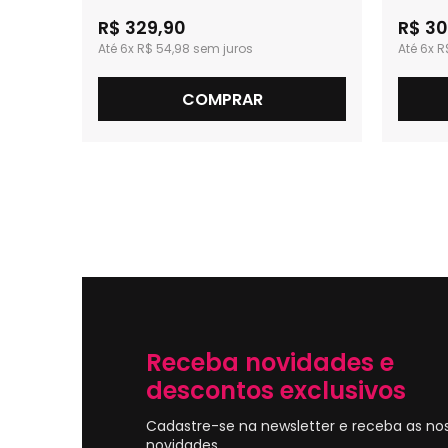
R$ 329,90
R$ 30
6x
R$ 54,98
6x
R
COMPRAR
Receba novidades e
descontos exclusivos
Cadastre-se na newsletter e receba as no
novidades.