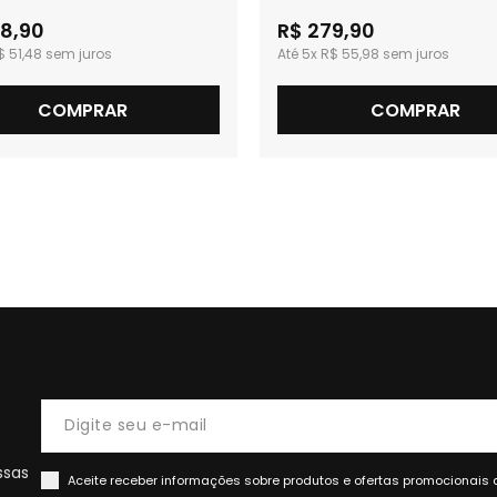
8,90
R$ 279,90
$ 51,48
5x
R$ 55,98
COMPRAR
COMPRAR
ssas
Aceite receber informações sobre produtos e ofertas promocionais 