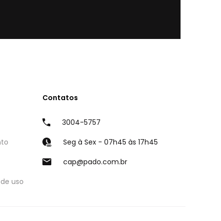
Contatos
3004-5757
nto
Seg à Sex - 07h45 às 17h45
cap@pado.com.br
 de uso