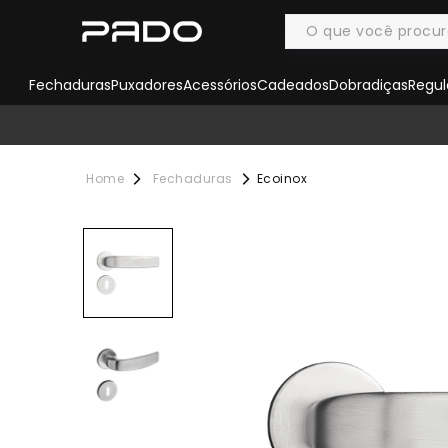
Fechaduras
Puxadores
Acessórios
Cadeados
Dobradiças
Regul
Fechaduras
Ecoinox