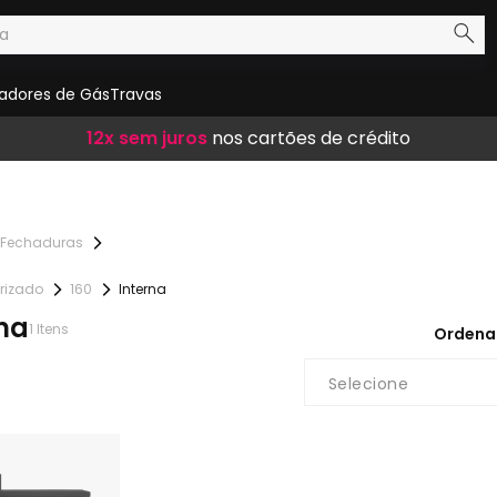
adores de Gás
Travas
Frete Grátis
12x sem juros
10% de desconto
em compras acima de R$ 300,00
nos cartões de crédito
no boleto
Fechaduras
urizado
160
Interna
rna
1
Itens
Ordena
Selecione