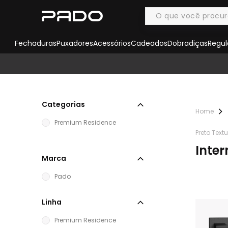
Fechaduras
Puxadores
Acessórios
Cadeados
Dobradiças
Regul
Categorias
Premium Residence
Preto Text
Inte
Marca
Pado
Linha
Premium Residence