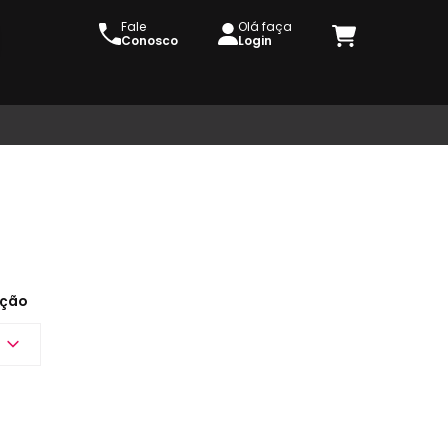
Fale
Olá faça
Conosco
Login
ção