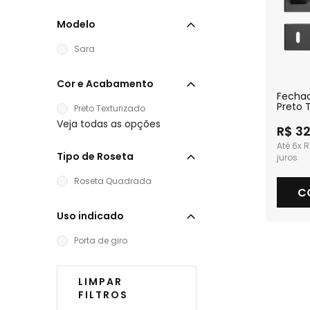
Modelo
Sara
Cor e Acabamento
Fechad
Preto 
Preto Texturizado
Intern
Veja todas as opções
R$ 3
6x
R
Tipo de Roseta
Roseta Quadrada
C
Uso indicado
Porta de giro
LIMPAR
FILTROS