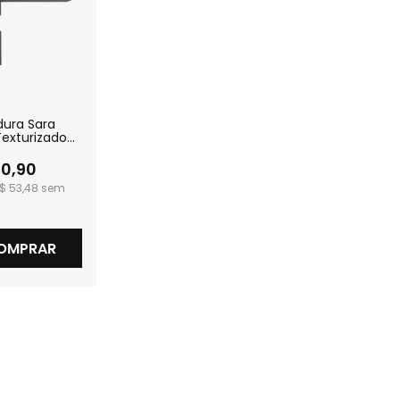
ura Sara
Texturizado
a
20,90
$ 53,48
OMPRAR