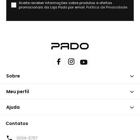
Aceite receber informações sobre produtos e ofertas
promocionais da Loja Pado por email.
Política de Privacidade.
Sobre
Meu perfil
Ajuda
Contatos
3004-5757