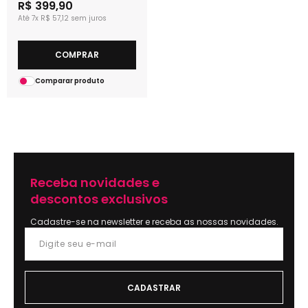
R$ 399,90
7x
R$ 57,12
COMPRAR
Comparar produto
Receba novidades e
descontos exclusivos
Cadastre-se na newsletter e receba as nossas novidades.