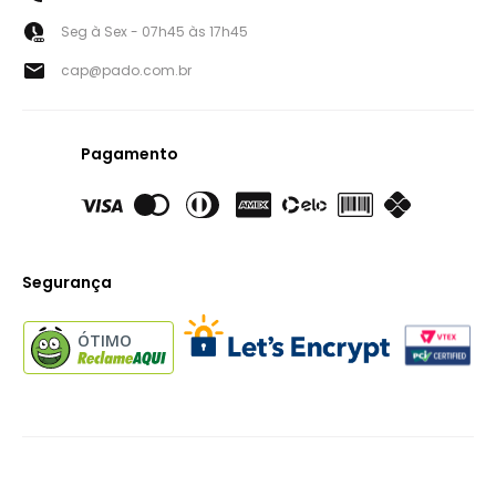
Seg à Sex - 07h45 às 17h45
cap@pado.com.br
Pagamento
Segurança
ÓTIMO