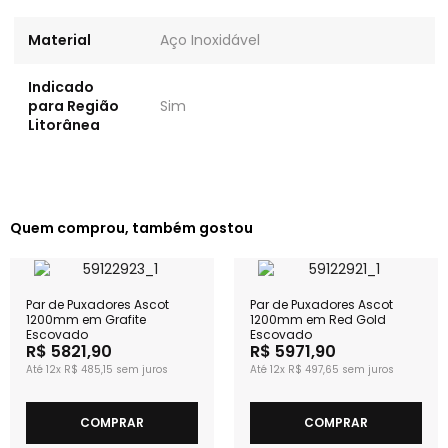
Material
Aço Inoxidável
Indicado
para Região
Sim
Litorânea
Quem comprou, também gostou
Par de Puxadores Ascot
Par de Puxadores Ascot
1200mm em Grafite
1200mm em Red Gold
Escovado
Escovado
R$ 5821,90
R$ 5971,90
12x
R$ 485,15
12x
R$ 497,65
COMPRAR
COMPRAR