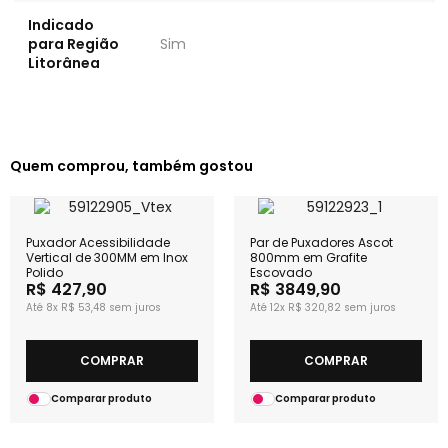
Indicado
para Região
Sim
Litorânea
Quem comprou, também gostou
Puxador Acessibilidade
Par de Puxadores Ascot
Vertical de 300MM em Inox
800mm em Grafite
Polido
Escovado
R$ 427,90
R$ 3849,90
8x
R$ 53,48
12x
R$ 320,82
COMPRAR
COMPRAR
Comparar produto
Comparar produto