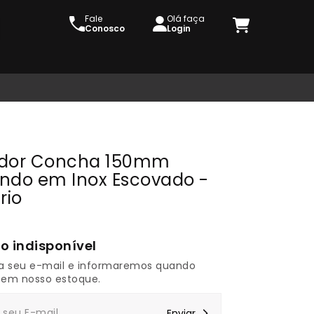
Fale
Olá faça
Conosco
Login
dor Concha 150mm
ndo em Inox Escovado -
rio
a seu e-mail e informaremos quando
 em nosso estoque.