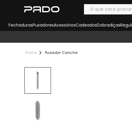
Fechaduras
Puxadores
Acessórios
Cadeados
Dobradiças
Regul
Puxador Concha