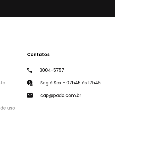
Contatos
3004-5757
nto
Seg à Sex - 07h45 às 17h45
cap@pado.com.br
 de uso