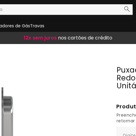
adores de Gás
Travas
Frete Grátis
12x sem juros
10% de desconto
em compras acima de R$ 300,00
nos cartões de crédito
no boleto
Puxa
Redo
Unitá
1
Preench
retornar