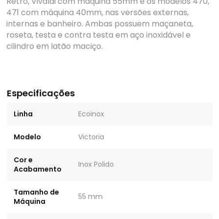
Retro, Vivaldi com máquina 55mm e os modelos 470,
471 com máquina 40mm, nas versões externas,
internas e banheiro. Ambas possuem maçaneta,
roseta, testa e contra testa em aço inoxidável e
cilindro em latão maciço.
Especificações
Linha
Ecoinox
Modelo
Victoria
Cor e
Inox Polido
Acabamento
Tamanho de
55 mm
Máquina