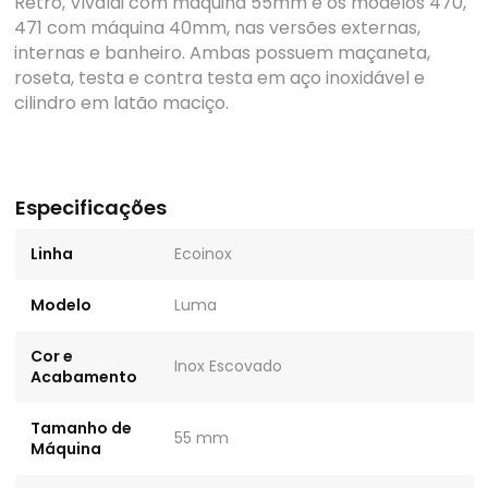
Retro, Vivaldi com máquina 55mm e os modelos 470,
471 com máquina 40mm, nas versões externas,
internas e banheiro. Ambas possuem maçaneta,
roseta, testa e contra testa em aço inoxidável e
cilindro em latão maciço.
Especificações
Linha
Ecoinox
Modelo
Luma
Cor e
Inox Escovado
Acabamento
Tamanho de
55 mm
Máquina