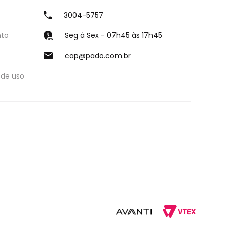
3004-5757
nto
Seg à Sex - 07h45 às 17h45
cap@pado.com.br
 de uso