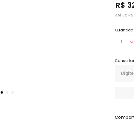
R$ 3
6
x
R$
Quantida
1
Comparti