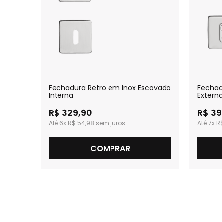
covado
Fechadura Retro em Inox Escovado
Fechad
Interna
Extern
R$ 329,90
R$ 39
6x
R$ 54,98
7x
R$
COMPRAR