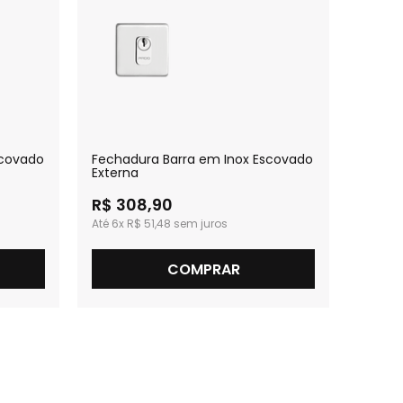
scovado
Fechadura Barra em Inox Escovado
Fecha
Externa
para B
R$ 308,90
R$ 2
6x
R$ 51,48
5x
R
COMPRAR