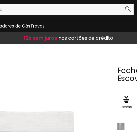
adores de Gás
Travas
Frete Grátis
12x sem juros
10% de desconto
em compras acima de R$ 300,00
nos cartões de crédito
no boleto
Fech
Esco