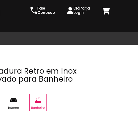
Fale
Olá faça
Conosco
Login
adura Retro em Inox
vado para Banheiro