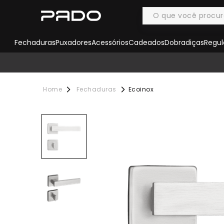
Fechaduras
Puxadores
Acessórios
Cadeados
Dobradiças
Regul
Fechaduras
Ecoinox