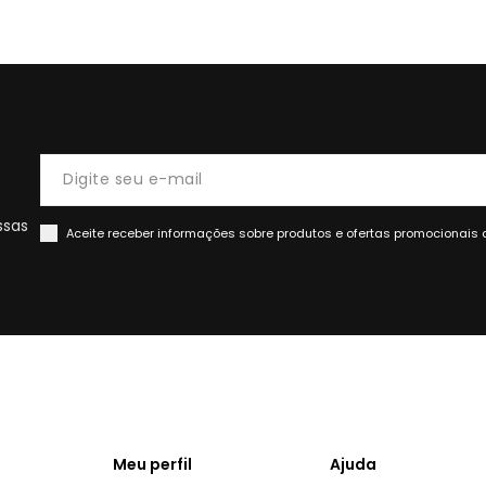
ssas
Aceite receber informações sobre produtos e ofertas promocionais 
Meu perfil
Ajuda