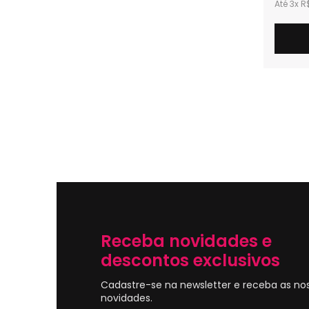
3x
R
Receba novidades e
descontos exclusivos
Cadastre-se na newsletter e receba as no
novidades.