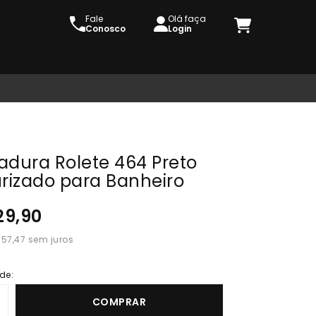
Fale
Olá faça
Conosco
Login
adura Rolete 464 Preto
urizado para Banheiro
29,90
 57,47
de:
COMPRAR