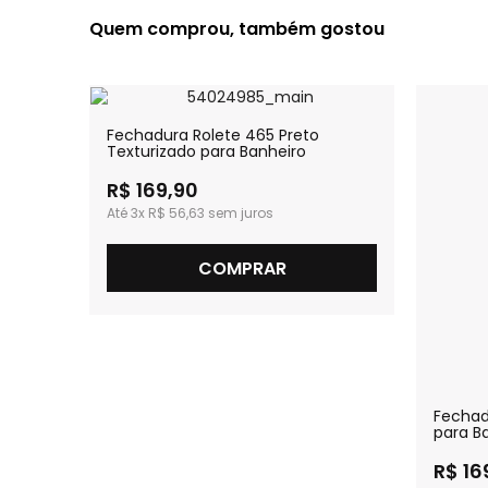
Quem comprou, também gostou
Fechadura Rolete 465 Preto
Texturizado para Banheiro
R$ 169,90
3x
R$ 56,63
COMPRAR
mado
Fechad
para B
R$ 16