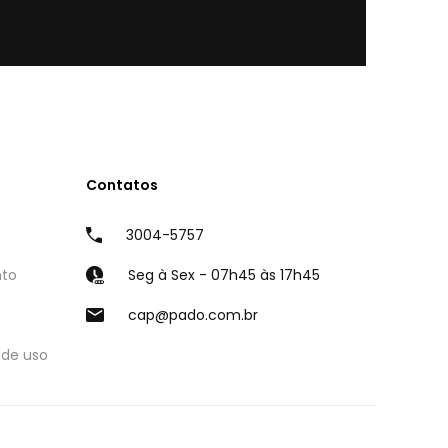
Contatos
3004-5757
nto
Seg à Sex - 07h45 às 17h45
cap@pado.com.br
 de uso