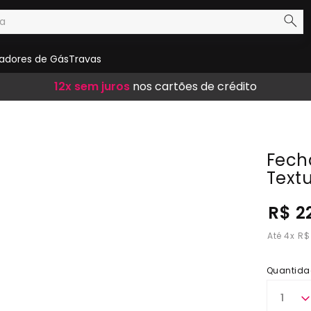
adores de Gás
Travas
Frete Grátis
12x sem juros
10% de desconto
em compras acima de R$ 300,00
nos cartões de crédito
no boleto
Fech
Text
R$ 2
4
x
R$
Quantida
1