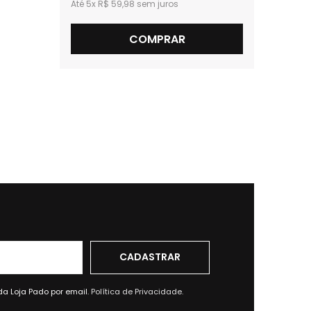
5x
R$ 59,98
6x
R
COMPRAR
da Loja Pado por email.
Política de Privacidade.