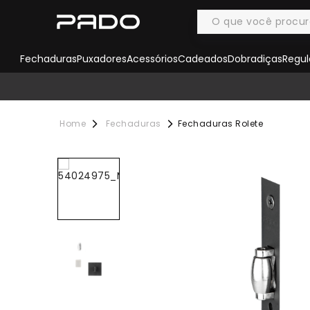
Fechaduras
Puxadores
Acessórios
Cadeados
Dobradiças
Regul
Fechaduras
Fechaduras Rolete