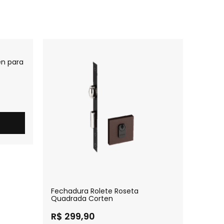
en para
Fechadura Rolete Roseta
Fecha
Quadrada Corten
Quadra
R$ 299,90
R$ 3