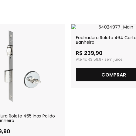
Fechadura Rolete 464 Cort
Banheiro
R$ 239,90
4x
R$ 59,97
COMPRAR
ura Rolete 465 Inox Polido
anheiro
9,90