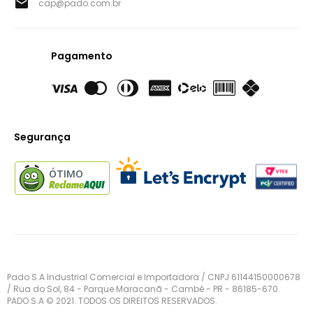
cap@pado.com.br
Pagamento
Segurança
ÓTIMO
Pado S.A Industrial Comercial e Importadora / CNPJ 61144150000678
/ Rua do Sol, 84 - Parque Maracanã - Cambé - PR - 86185-670.
PADO S.A © 2021. TODOS OS DIREITOS RESERVADOS.