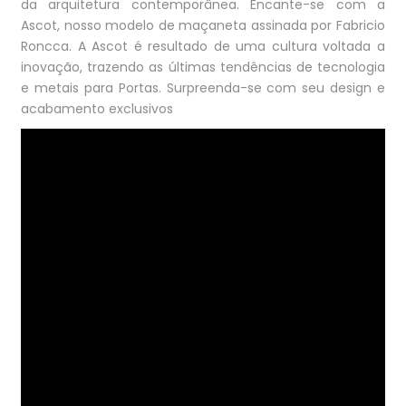
da arquitetura contemporânea. Encante-se com a
Ascot, nosso modelo de maçaneta assinada por Fabricio
Roncca. A Ascot é resultado de uma cultura voltada a
inovação, trazendo as últimas tendências de tecnologia
e metais para Portas. Surpreenda-se com seu design e
acabamento exclusivos