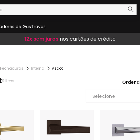
adores de Gás
Travas
Frete Grátis
12x sem juros
10% de desconto
em compras acima de R$ 300,00
nos cartões de crédito
no boleto
Fechaduras
Interna
Ascot
t
9
Itens
Ordena
Selecione