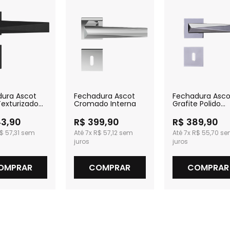
dura Ascot
Fechadura Ascot
Fechadura Asco
Texturizado
Cromado Interna
Grafite Polido
a
Interna
43,90
R$ 399,90
R$ 389,90
$ 57,31
7x
R$ 57,12
7x
R$ 55,70
OMPRAR
COMPRAR
COMPRAR