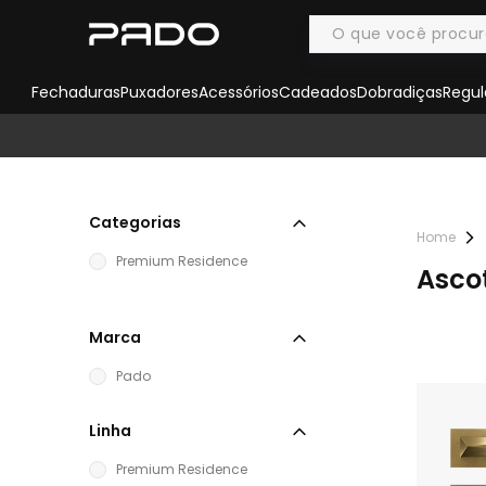
Fechaduras
Puxadores
Acessórios
Cadeados
Dobradiças
Regul
Categorias
Premium Residence
Asco
Marca
Pado
Linha
Premium Residence