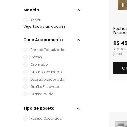
Modelo
Ascot
Veja todas as opções
Fecha
Doura
Intern
Cor e Acabamento
R$ 4
9x
R
Branco Texturizado
Corten
Cromado
C
Cromo Acetinado
Dourado Escovado
Grafite Escovado
Grafite Polido
Tipo de Roseta
Roseta Quadrada