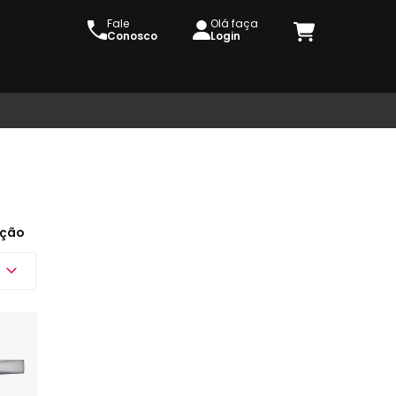
Fale
Olá faça
Conosco
Login
ção