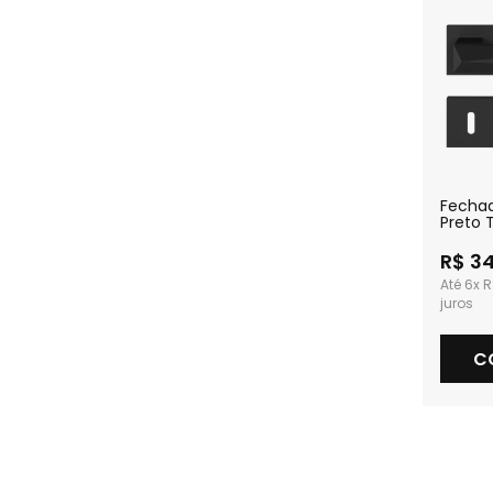
Fecha
Preto 
Intern
R$ 3
6x
R
C