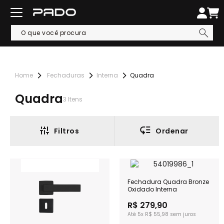
Fechaduras
Interna
Quadra
Quadra
3
Itens
Filtros
Ordenar
Fechadura Quadra Bronze
Oxidado Interna
R$ 279,90
5x
R$ 55,98