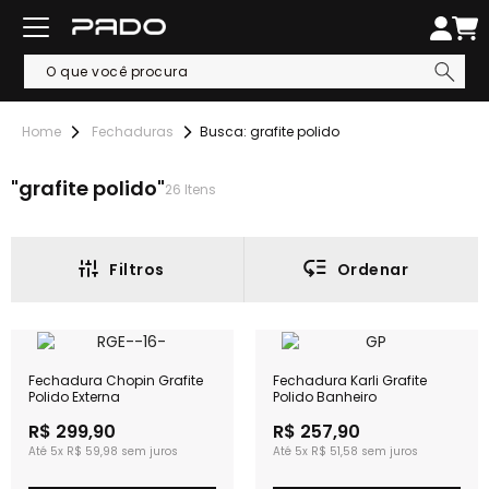
Fechaduras
Busca: grafite polido
grafite polido
26
Itens
Filtros
Ordenar
Fechadura Chopin Grafite
Fechadura Karli Grafite
Polido Externa
Polido Banheiro
R$ 299,90
R$ 257,90
5x
R$ 59,98
5x
R$ 51,58