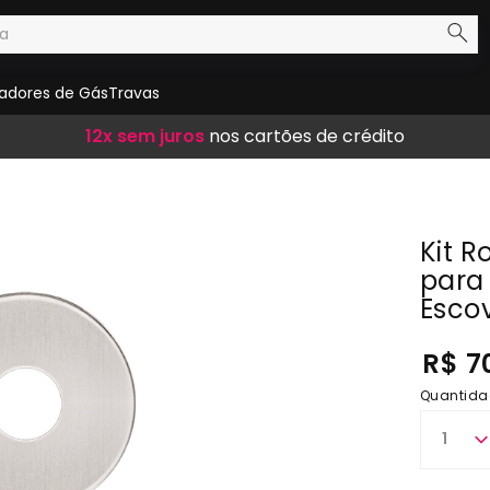
adores de Gás
Travas
Frete Grátis
12x sem juros
10% de desconto
em compras acima de R$ 300,00
nos cartões de crédito
no boleto
Kit 
para
Esco
R$ 7
Quantida
1