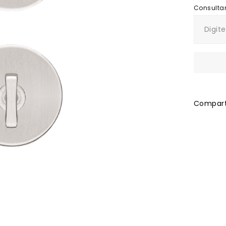
Comparti