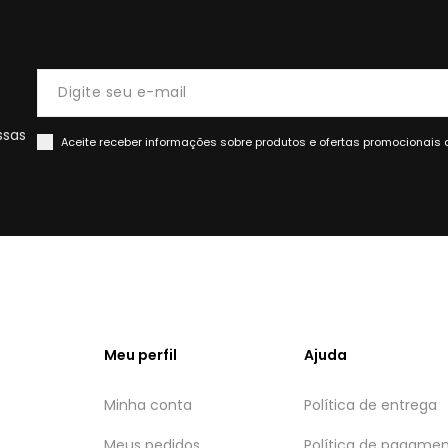
ssas
Aceite receber informações sobre produtos e ofertas promocionais 
Meu perfil
Ajuda
Minha conta
Política de entrega
Meus pedidos
Política de pagame