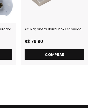
turador
Kit Maçaneta Barra Inox Escovado
Kit Ro
Banhe
R$ 79,90
R$ 7
COMPRAR