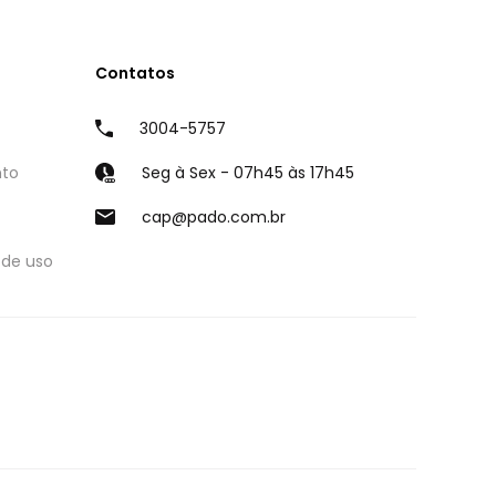
Contatos
3004-5757
nto
Seg à Sex - 07h45 às 17h45
cap@pado.com.br
 de uso