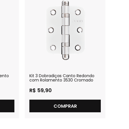
mento
Kit 3 Dobradiças Canto Redondo
Kit 3 
com Rolamento 3530 Cromado
3530 A
R$ 59,90
R$ 1
2x
R
COMPRAR