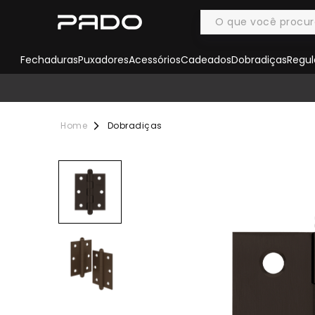
Fechaduras
Puxadores
Acessórios
Cadeados
Dobradiças
Regul
Dobradiças