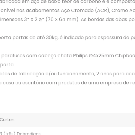
bricada em aço de baixo teor de carbono e é composta
disponível nos acabamentos Aço Cromado (ACR), Cromo Ac
dimensões 3’’ X 2 ½’’ (76 X 64 mm). As bordas das abas 
rta portas de até 30kg, é indicado para espessura de 
18 parafusos com cabeça chata Philips Ø4x25mm Chipboa
porta.
eitos de fabricação e/ou funcionamento, 2 anos para ac
sua casa ou escritório com produtos de uma empresa de r
Corten
3 (três) Dobradiças