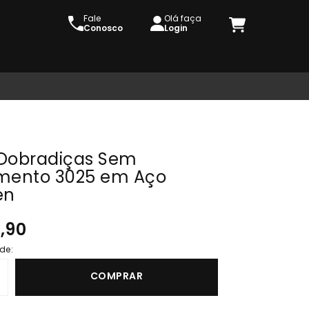
Fale
Olá faça
Conosco
Login
3 Dobradiças Sem
mento 3025 em Aço
en
1,90
de:
COMPRAR