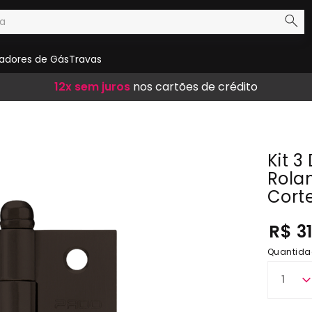
adores de Gás
Travas
Frete Grátis
12x sem juros
10% de desconto
em compras acima de R$ 300,00
nos cartões de crédito
no boleto
Kit 
Rola
Cort
R$ 3
Quantida
1