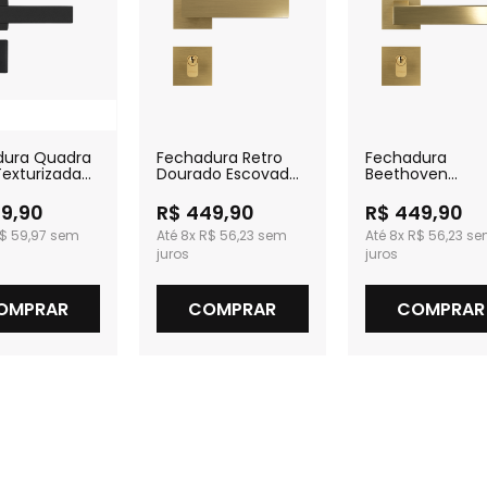
dura Quadra
Fechadura Retro
Fechadura
Texturizada
Dourado Escovado
Beethoven
a
Externa
Dourado Escov
Externa
39,90
R$ 449,90
R$ 449,90
$ 59,97
8x
R$ 56,23
8x
R$ 56,23
OMPRAR
COMPRAR
COMPRAR