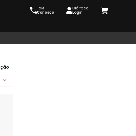
Fale
Olá faça
Conosco
Login
ação