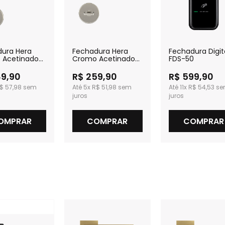
ura Hera
Fechadura Hera
Fechadura Digit
 Acetinado
Cromo Acetinado
FDS-50
a
para Banheiro
89,90
R$ 259,90
R$ 599,90
$ 57,98
5x
R$ 51,98
11x
R$ 54,53
OMPRAR
COMPRAR
COMPRAR