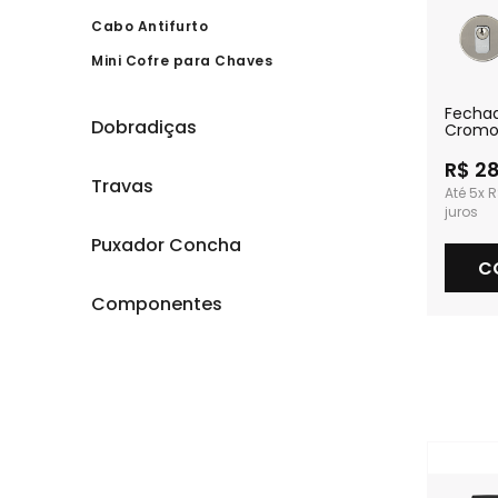
Cabo Antifurto
Mini Cofre para Chaves
Fechad
Dobradiças
Cromo
Extern
R$ 2
Travas
5x
R
Puxador Concha
C
Componentes