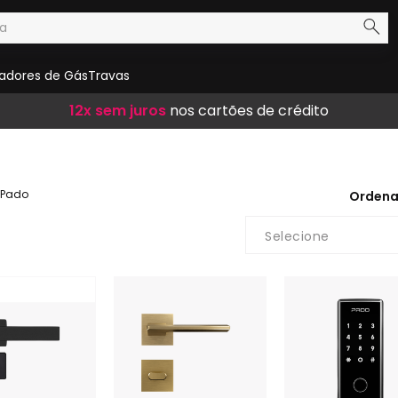
adores de Gás
Travas
Frete Grátis
12x sem juros
10% de desconto
em compras acima de R$ 300,00
nos cartões de crédito
no boleto
Pado
Orden
Selecione