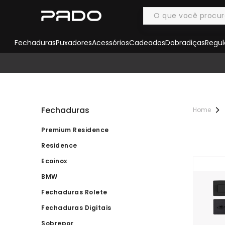
Fechaduras
Puxadores
Acessórios
Cadeados
Dobradiças
Regul
Fechaduras
Premium Residence
Residence
Ecoinox
BMW
Fechaduras Rolete
Fechaduras Digitais
Sobrepor