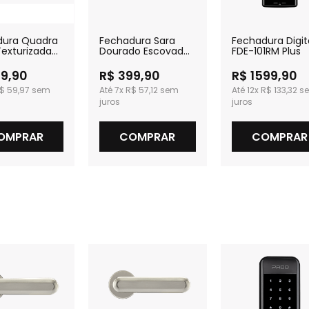
dura Quadra
Fechadura Sara
Fechadura Digit
Texturizada
Dourado Escovado
FDE-101RM Plus
ro
para Banheiro
39,90
R$ 399,90
R$ 1599,90
$ 59,97
7x
R$ 57,12
12x
R$ 133,32
OMPRAR
COMPRAR
COMPRAR