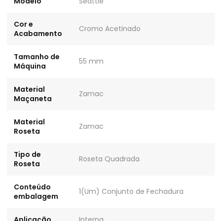
Modelo
Seattle
Cor e
Cromo Acetinado
Acabamento
Tamanho de
55 mm
Máquina
Material
Zamac
Maçaneta
Material
Zamac
Roseta
Tipo de
Roseta Quadrada
Roseta
Conteúdo
1(Um) Conjunto de Fechadura
embalagem
Aplicação
Interna