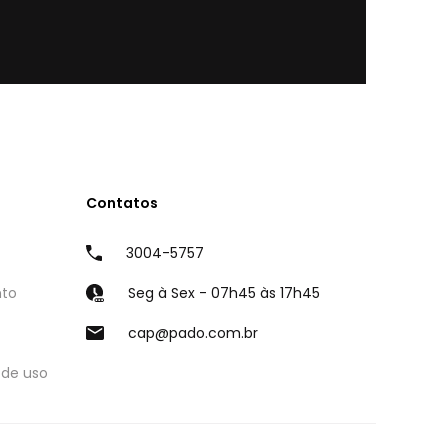
Contatos
3004-5757
nto
Seg à Sex - 07h45 às 17h45
cap@pado.com.br
 de uso