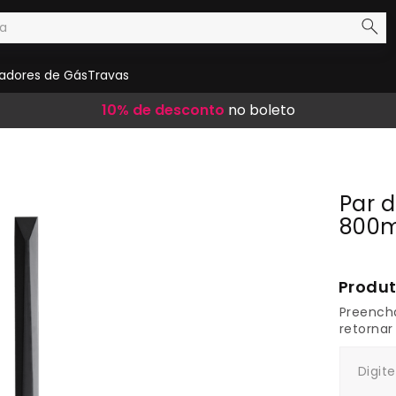
adores de Gás
Travas
Frete Grátis
12x sem juros
10% de desconto
em compras acima de R$ 300,00
nos cartões de crédito
no boleto
Par 
800m
1
Preench
retornar