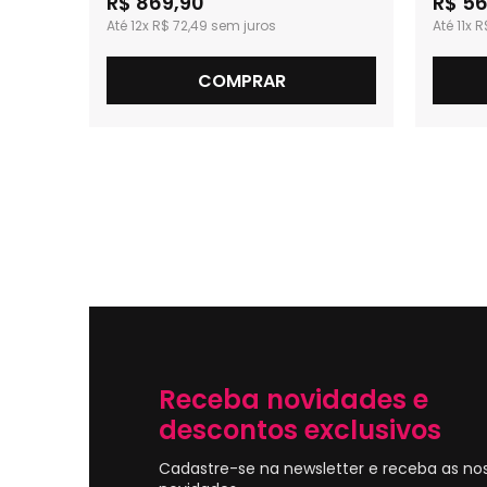
R$ 869,90
R$ 56
12x
R$ 72,49
11x
R
COMPRAR
Receba novidades e
descontos exclusivos
Cadastre-se na newsletter e receba as no