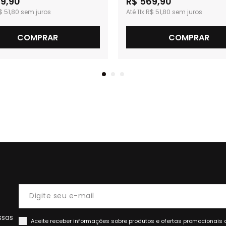
9,90
R$ 569,90
$ 51,80
11x
R$ 51,80
COMPRAR
COMPRAR
ssas
Aceite receber informações sobre produtos e ofertas promocionais 