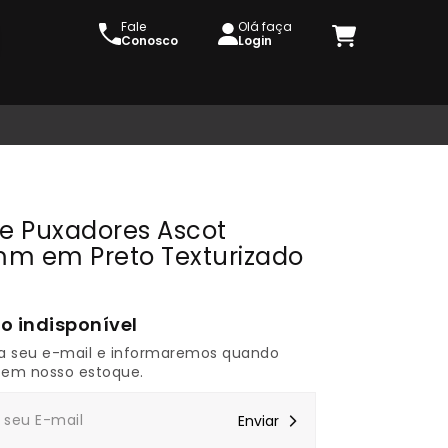
Fale
Olá faça
Conosco
Login
de Puxadores Ascot
m em Preto Texturizado
a seu e-mail e informaremos quando
 em nosso estoque.