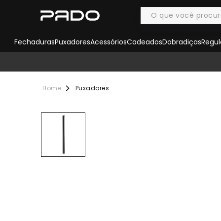
Fechaduras
Puxadores
Acessórios
Cadeados
Dobradiças
Regul
Puxadores