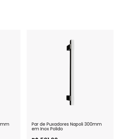
00mm
Par de Puxadores Napoli 300mm
Par d
em Inox Polido
em Ino