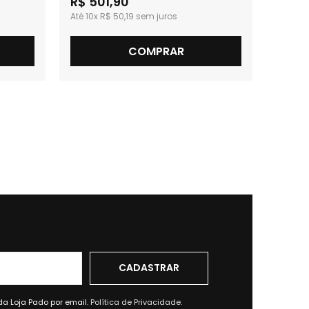
R$ 501,90
R$ 8
10x
R$ 50,19
12x
COMPRAR
da Loja Pado por email.
Política de Privacidade.