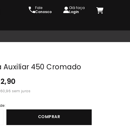
Fale
Olá faça
Conosco
Login
a Auxiliar 450 Cromado
82,90
 60,96
de:
COMPRAR