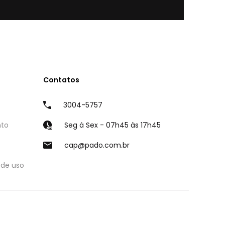
Contatos
3004-5757
nto
Seg à Sex - 07h45 às 17h45
cap@pado.com.br
 de uso