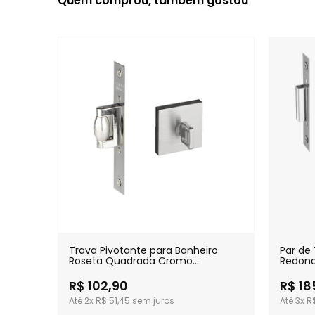
Quem comprou, também gostou
Trava Pivotante para Banheiro
Par de 
Roseta Quadrada Cromo
Redond
Acetinada
R$ 102,90
R$ 18
2x
R$ 51,45
3x
R