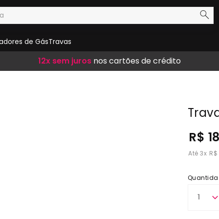
adores de Gás
Travas
Frete Grátis
12x sem juros
10% de desconto
em compras acima de R$ 300,00
nos cartões de crédito
no boleto
Trav
R$ 1
3
x
R$
Quantida
1