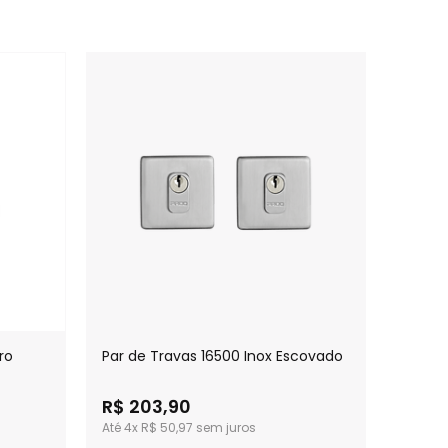
ro
Par de Travas 16500 Inox Escovado
Par de
Quadr
R$ 203,90
R$ 2
4x
R$ 50,97
4x
R