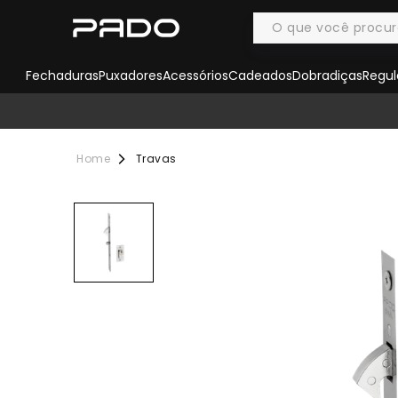
Fechaduras
Puxadores
Acessórios
Cadeados
Dobradiças
Regul
Travas