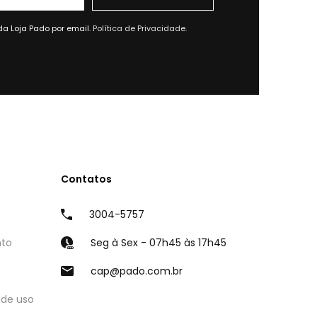
da Loja Pado por email.
Política de Privacidade.
Contatos
3004-5757
nto
Seg à Sex - 07h45 às 17h45
cap@pado.com.br
 de uso