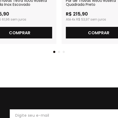
Travas Tetra 11000 Roseta
Par de Travas 16500 Roseta
a Inox Escovado
Quadrada Preto
5,90
R$ 215,90
$ 61,96
4x
R$ 53,97
COMPRAR
COMPRAR