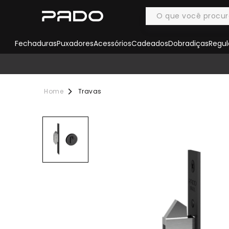
Fechaduras
Puxadores
Acessórios
Cadeados
Dobradiças
Regul
Travas