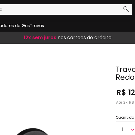
adores de Gás
Travas
Frete Grátis
12x sem juros
10% de desconto
em compras acima de R$ 300,00
nos cartões de crédito
no boleto
Trava
Redo
R$ 1
2
x
R$
Quantida
1