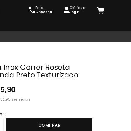
Fale
Olá faça
Conosco
Login
 Inox Correr Roseta
nda Preto Texturizado
25,90
 62,95
de:
COMPRAR