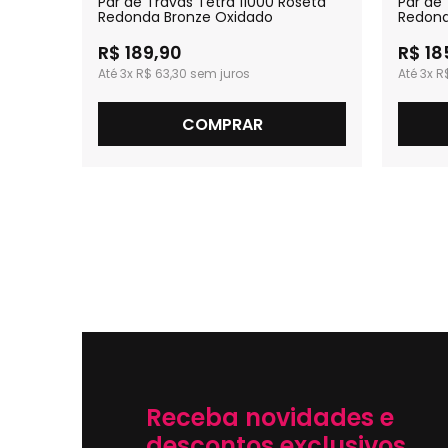
1500
Par de Travas Tetra 11000 Roseta
Par de 
idado
Redonda Bronze Oxidado
Redond
R$ 189,90
R$ 18
3x
R$ 63,30
3x
R
COMPRAR
Receba novidades e
descontos exclusivos