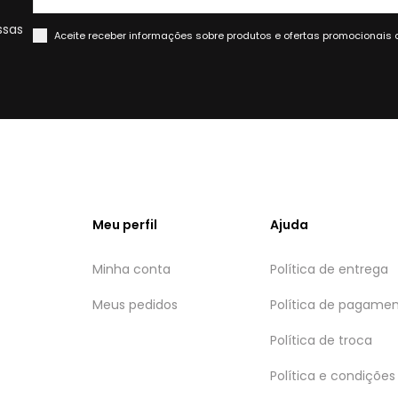
ssas
Aceite receber informações sobre produtos e ofertas promocionais 
Meu perfil
Ajuda
Minha conta
Política de entrega
Meus pedidos
Política de pagame
Política de troca
Política e condições