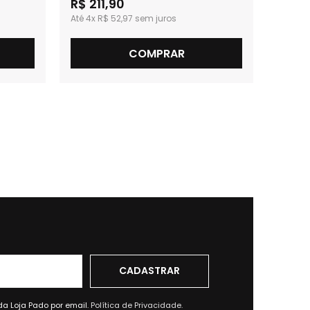
R$ 211,90
R$ 11
4x
R$ 52,97
2x
R
COMPRAR
da Loja Pado por email.
Política de Privacidade.