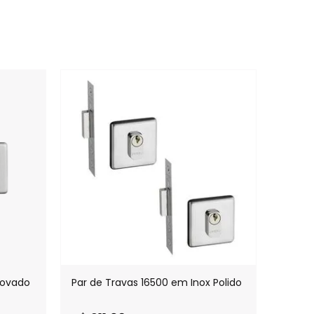
covado
Par de Travas 16500 em Inox Polido
Trava 