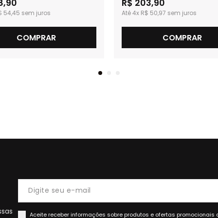
8,90
R$ 203,90
$ 54,45
4x
R$ 50,97
COMPRAR
COMPRAR
ssas
Aceite receber informações sobre produtos e ofertas promocionais 