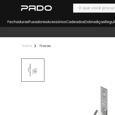
Fechaduras
Puxadores
Acessórios
Cadeados
Dobradiças
Regul
Travas