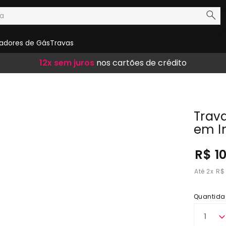
adores de Gás
Travas
Frete Grátis
12x sem juros
10% de desconto
em compras acima de R$ 300,00
nos cartões de crédito
no boleto
Trav
em I
R$ 1
2
x
R$
Quantida
1