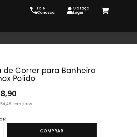
Fale
Olá faça
Conosco
Login
a de Correr para Banheiro
nox Polido
08,90
 54,45
de:
COMPRAR