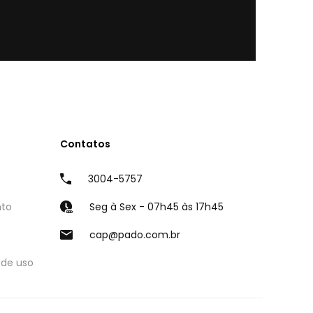
Contatos
3004-5757
nto
Seg à Sex - 07h45 às 17h45
cap@pado.com.br
 de uso