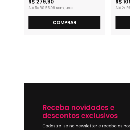
R$ 279,90
R$ 10
5x
R$ 55,98
2x
R
COMPRAR
Receba novidades e
descontos exclusivos
Cadastre-se na newsletter e receba as no