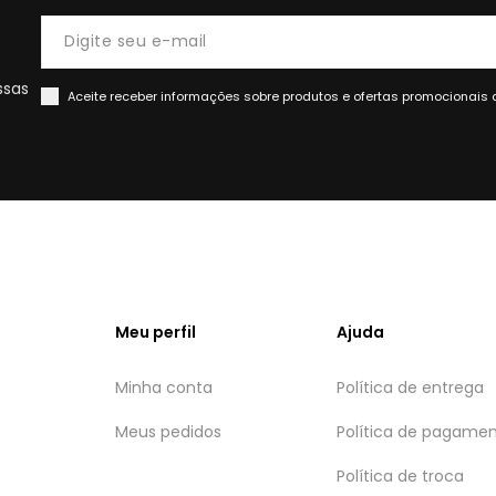
ssas
Aceite receber informações sobre produtos e ofertas promocionais 
Meu perfil
Ajuda
Minha conta
Política de entrega
Meus pedidos
Política de pagame
Política de troca