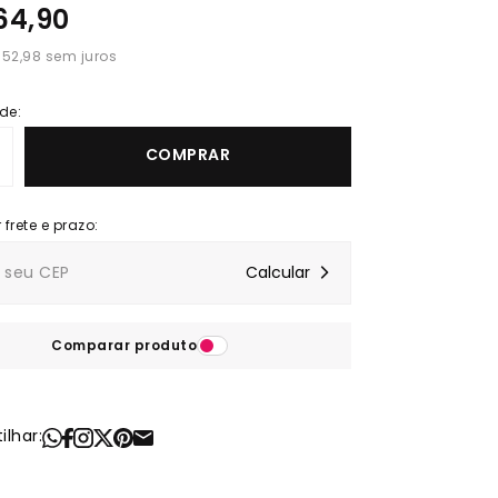
64,90
 52,98
de:
COMPRAR
Comparar produto
lhar: