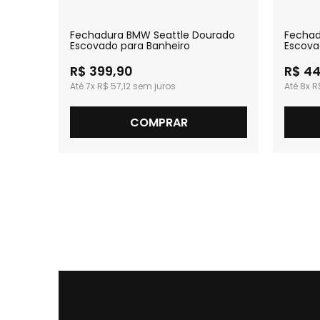
omado
Fechadura BMW Seattle Dourado
Fechad
Escovado para Banheiro
Escova
R$ 399,90
R$ 44
7x
R$ 57,12
8x
R
COMPRAR