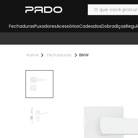
Fechaduras
Puxadores
Acessórios
Cadeados
Dobradiças
Regul
Fechaduras
BMW