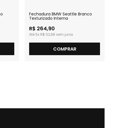
to
Fechadura BMW Seattle Branco
Fecha
Texturizado Interna
Intern
R$ 264,90
R$ 2
5x
R$ 52,98
5x
R
COMPRAR