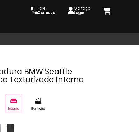
Fale
Olá faça
Conosco
Login
adura BMW Seattle
co Texturizado Interna