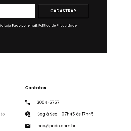
da Loja Pado por email.
Política de Privacidade.
Contatos
3004-5757
nto
Seg à Sex - 07h45 às 17h45
cap@pado.com.br