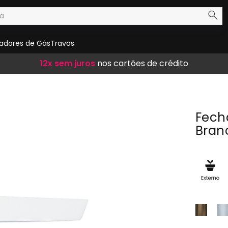
adores de Gás
Travas
Frete Grátis
12x sem juros
10% de desconto
em compras acima de R$ 300,00
nos cartões de crédito
no boleto
Fech
Bran