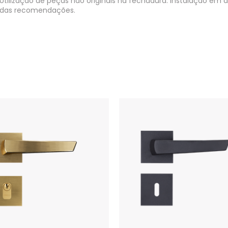
Utilização de peças não originais na fechadura. Instalação e
das recomendações.