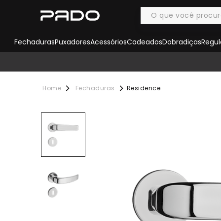
Fechaduras
Puxadores
Acessórios
Cadeados
Dobradiças
Regul
Fechaduras
Residence