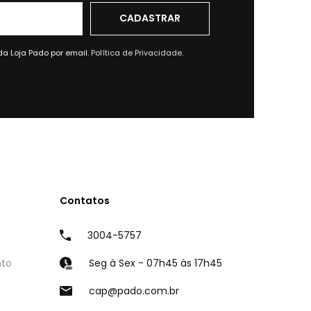
da Loja Pado por email.
Política de Privacidade.
Contatos
3004-5757
nto
Seg à Sex - 07h45 às 17h45
cap@pado.com.br