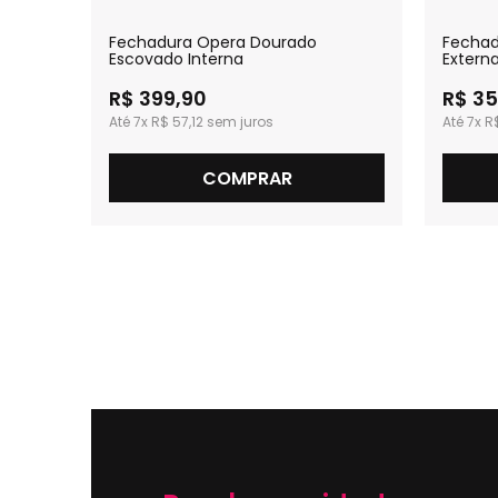
ado
Fechadura Opera Dourado
Fecha
Escovado Interna
Extern
R$ 399,90
R$ 35
7x
R$ 57,12
7x
R
COMPRAR