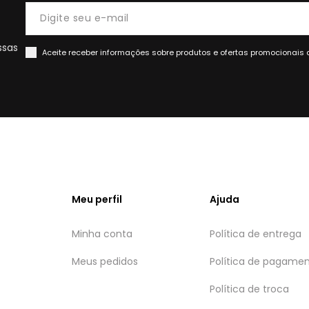
ssas
Aceite receber informações sobre produtos e ofertas promocionais 
Meu perfil
Ajuda
Minha conta
Política de entrega
Meus pedidos
Política de pagame
Política de troca