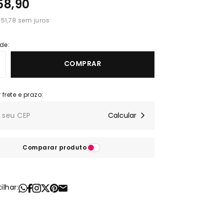
58,90
 51,78
de:
COMPRAR
Comparar produto
lhar: