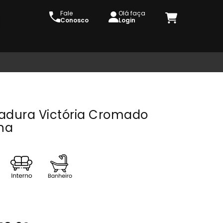
Fale
Olá faça
Conosco
Login
adura Victória Cromado
rna