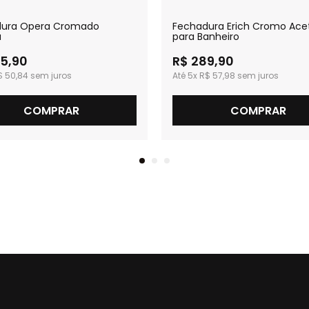
dura Opera Cromado
Fechadura Erich Cromo Ace
a
para Banheiro
5,90
R$ 289,90
$ 50,84
5x
R$ 57,98
COMPRAR
COMPRAR