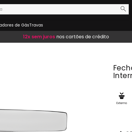
adores de Gás
Travas
Frete Grátis
12x sem juros
10% de desconto
em compras acima de R$ 300,00
nos cartões de crédito
no boleto
Fech
Inte