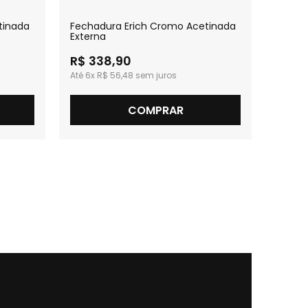
tinada
Fechadura Erich Cromo Acetinada
Fecha
Externa
R$ 338,90
R$ 3
6x
R$ 56,48
6x
R
COMPRAR