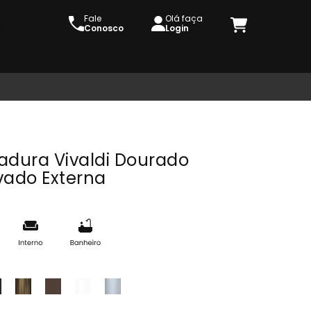
Fale
Olá faça
Conosco
Login
adura Vivaldi Dourado
vado Externa