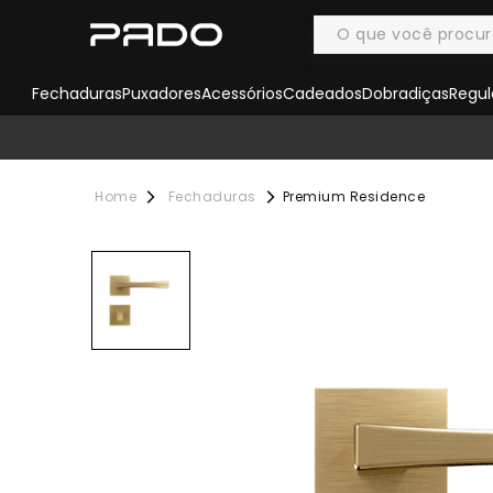
Fechaduras
Puxadores
Acessórios
Cadeados
Dobradiças
Regul
Fechaduras
Premium Residence