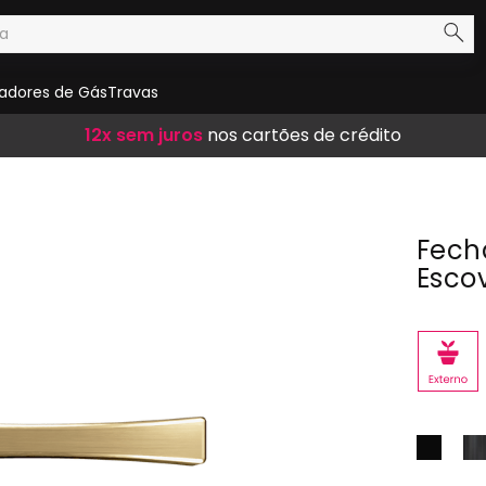
adores de Gás
Travas
Frete Grátis
12x sem juros
10% de desconto
em compras acima de R$ 300,00
nos cartões de crédito
no boleto
Fech
Esco