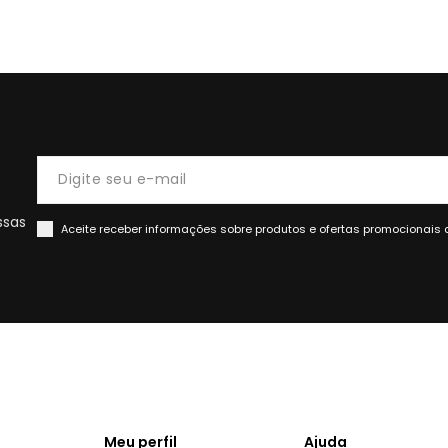
ssas
Aceite receber informações sobre produtos e ofertas promocionais 
Meu perfil
Ajuda