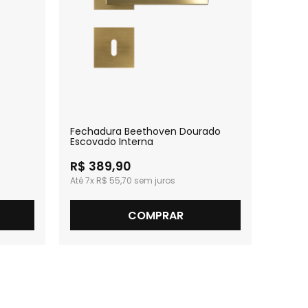
Fechadura Beethoven Dourado
Fecha
Escovado Interna
Intern
R$ 389,90
R$ 3
7x
R$ 55,70
7x
R
COMPRAR