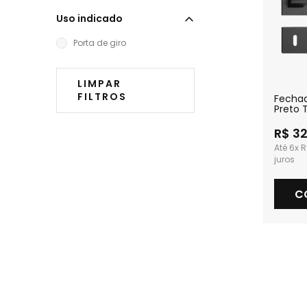
Uso indicado
Porta de giro
LIMPAR
FILTROS
Fechad
Preto 
Intern
R$ 3
6x
R
C