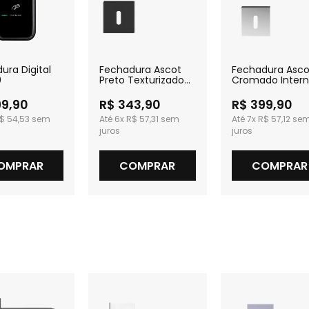
ura Digital
Fechadura Ascot
Fechadura Asco
0
Preto Texturizado
Cromado Inter
Interna
99,90
R$ 343,90
R$ 399,90
$ 54,53
6x
R$ 57,31
7x
R$ 57,12
OMPRAR
COMPRAR
COMPRAR