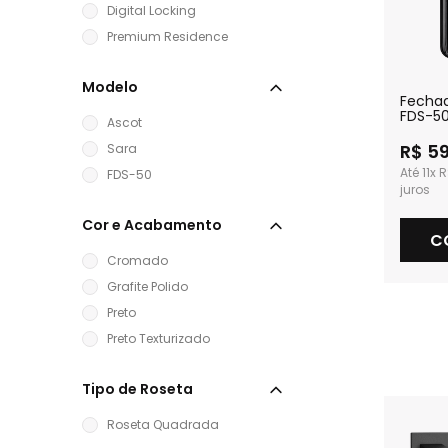
Digital Locking
Premium Residence
Modelo
Fechad
FDS-5
Ascot
R$ 5
Sara
11x
R
FDS-50
Cor e Acabamento
C
Cromado
Grafite Polido
Preto
Preto Texturizado
Tipo de Roseta
Roseta Quadrada