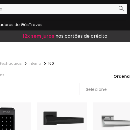
adores de Gás
Travas
Frete Grátis
12x sem juros
10% de desconto
em compras acima de R$ 300,00
nos cartões de crédito
no boleto
Fechaduras
Interna
160
ens
Ordena
Selecione