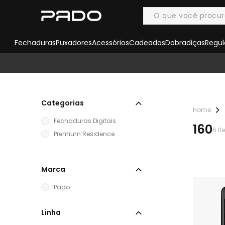
Fechaduras
Puxadores
Acessórios
Cadeados
Dobradiças
Regul
Categorias
Fechaduras Digitais
160
6
It
Premium Residence
Marca
Pado
Linha