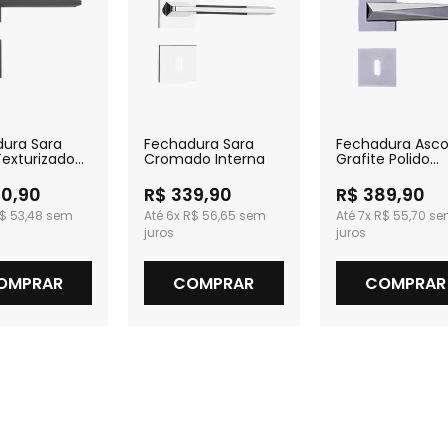
ura Sara
Fechadura Sara
Fechadura Asco
Texturizado
Cromado Interna
Grafite Polido
a
Interna
20,90
R$ 339,90
R$ 389,90
$ 53,48
6x
R$ 56,65
7x
R$ 55,70
OMPRAR
COMPRAR
COMPRAR