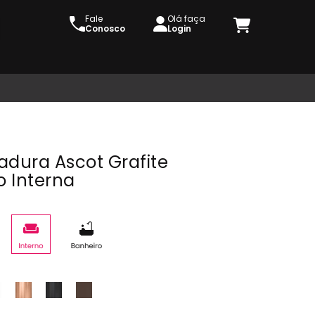
Fale
Olá faça
Conosco
Login
adura Ascot Grafite
o Interna