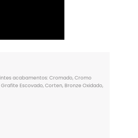
seguintes acabamentos: Cromado, Cromo
, Grafite Escovado, Corten, Bronze Oxidado,