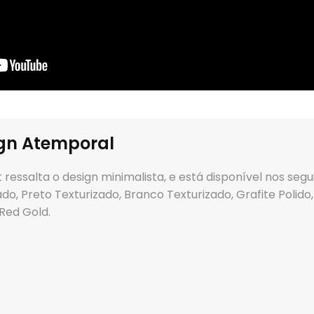
gn Atemporal
 ressalta o design minimalista, e está disponível nos 
do, Preto Texturizado, Branco Texturizado, Grafite Polido
Red Gold.