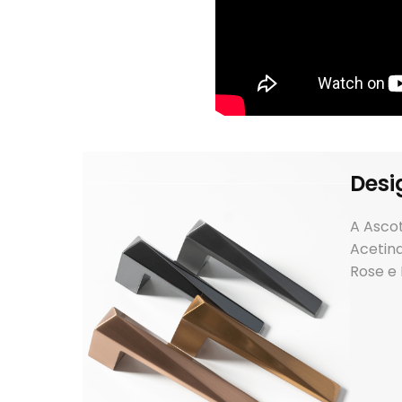
Desi
A Ascot
Acetina
Rose e 