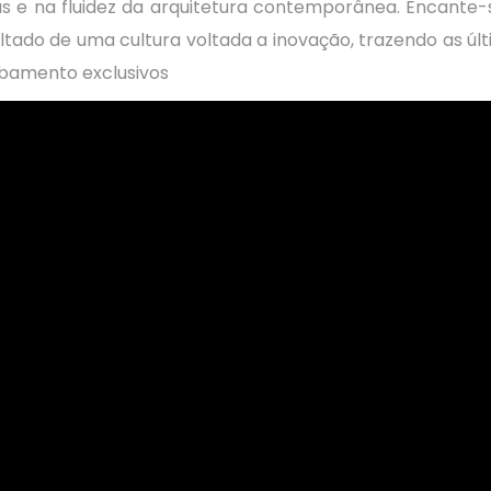
sas e na fluidez da arquitetura contemporânea. Encant
ultado de uma cultura voltada a inovação, trazendo as úl
abamento exclusivos