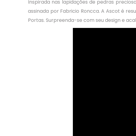
Inspirada nas lapidações de pedras precio
assinada por Fabricio Roncca. A Ascot é res
Portas. Surpreenda-se com seu design e ac