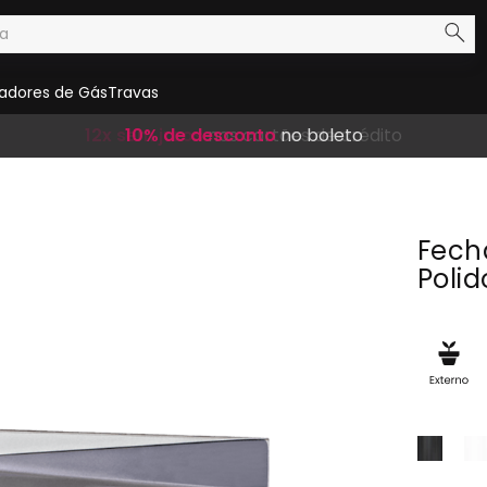
adores de Gás
Travas
Frete Grátis
12x sem juros
10% de desconto
em compras acima de R$ 300,00
nos cartões de crédito
no boleto
Fech
Polid