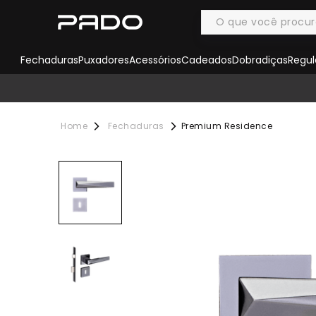
Fechaduras
Puxadores
Acessórios
Cadeados
Dobradiças
Regul
Fechaduras
Premium Residence