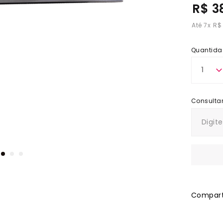
R$ 3
7
x
R$
Quantida
1
Comparti