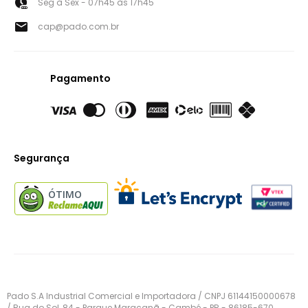
Seg à Sex - 07h45 às 17h45
cap@pado.com.br
Pagamento
Segurança
ÓTIMO
Pado S.A Industrial Comercial e Importadora / CNPJ 61144150000678
/ Rua do Sol, 84 - Parque Maracanã - Cambé - PR - 86185-670.