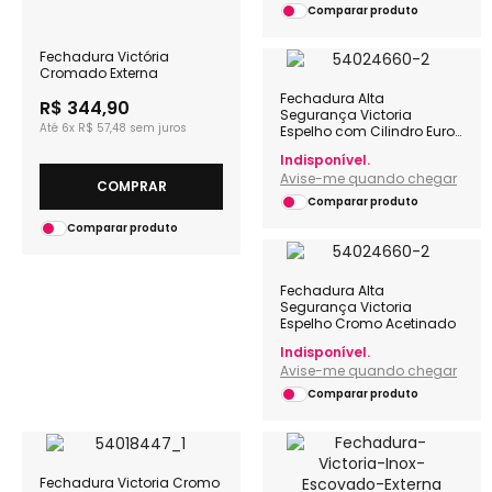
Comparar produto
Fechadura Victória
Cromado Externa
Fechadura Alta
R$ 344,90
Segurança Victoria
6x
R$ 57,48
Espelho com Cilindro Euro
Latão 100mm Cromo
Indisponível.
Acetinado
Avise-me quando chegar
COMPRAR
Comparar produto
Comparar produto
Fechadura Alta
Segurança Victoria
Espelho Cromo Acetinado
Indisponível.
Avise-me quando chegar
Comparar produto
Fechadura Victoria Cromo