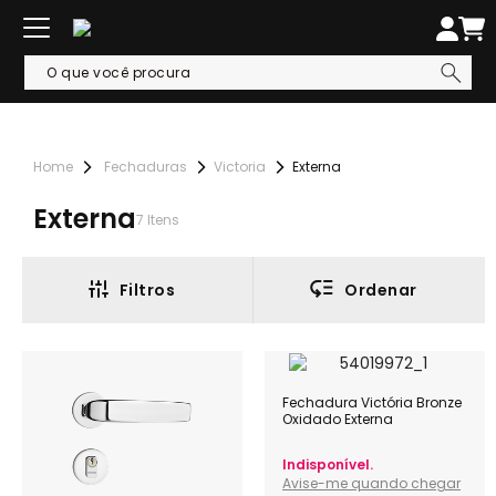
Fechaduras
Victoria
Externa
Externa
7
Itens
Filtros
Ordenar
Fechadura Victória Bronze
Oxidado Externa
Indisponível.
Avise-me quando chegar