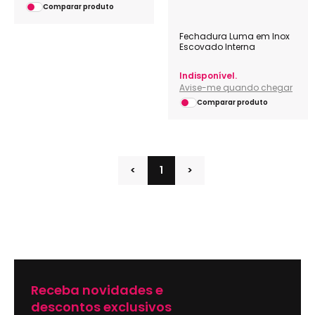
Comparar produto
Fechadura Luma em Inox
Escovado Interna
Indisponível.
Avise-me quando chegar
Comparar produto
<
1
>
Receba novidades e
descontos exclusivos