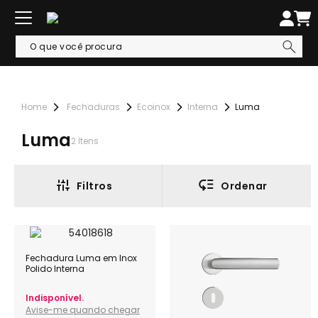
Fechaduras
Ecoinox
Interna
Luma
Luma
2
Itens
Filtros
Ordenar
Fechadura Luma em Inox
Polido Interna
Indisponível.
Avise-me quando chegar