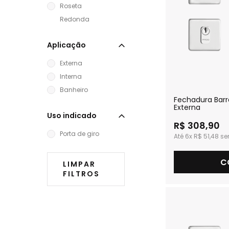
Roseta
Redonda
Aplicação
Externa
Interna
Banheiro
Fechadura Barr
Externa
Uso indicado
R$ 308,90
Porta de giro
6x
R$ 51,48
C
LIMPAR
FILTROS