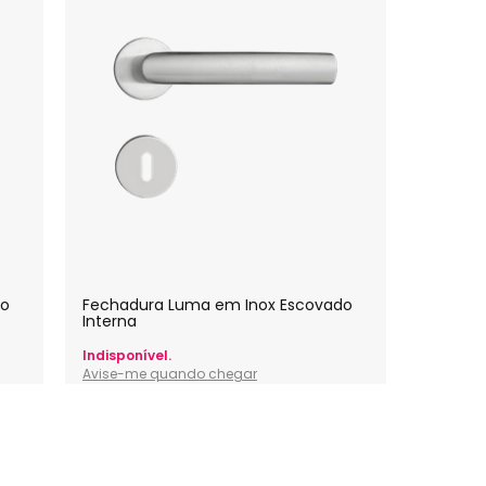
do
Fechadura Luma em Inox Escovado
Interna
Indisponível.
Avise-me quando chegar