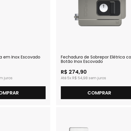
a em Inox Escovado
Fechadura de Sobrepor Elétrica 
Botão Inox Escovado
R$ 274,90
5x
R$ 54,98
OMPRAR
COMPRAR