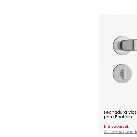
Fechadura Vict
para Banheiro
Indisponível.
Avise-me quand