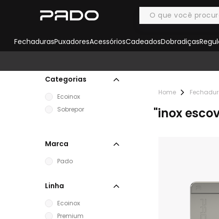
Fechaduras
Puxadores
Acessórios
Cadeados
Dobradiças
Regul
Categorias
Fechadur
Ecoinox
Sobrepor
inox esco
Marca
Pado
Linha
Ecoinox
Premium