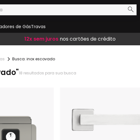
adores de Gás
Travas
Frete Grátis
12x sem juros
10% de desconto
em compras acima de R$ 300,00
nos cartões de crédito
no boleto
as
Busca: inox escovado
vado
18
resultados para sua busca