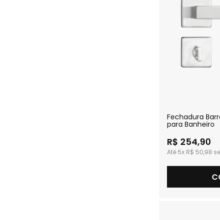
Fechadura Barr
para Banheiro
R$ 254,90
5x
R$ 50,98
C