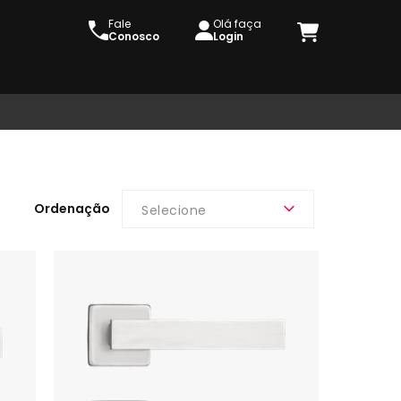
Fale
Olá faça
Conosco
Login
Ordenação
Selecione