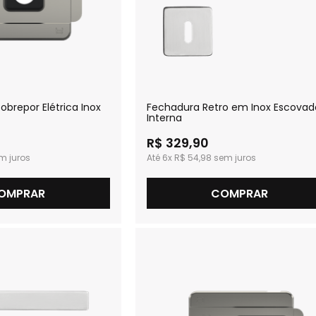
brepor Elétrica Inox
Fechadura Retro em Inox Escovad
Interna
R$ 329,90
6x
R$ 54,98
OMPRAR
COMPRAR