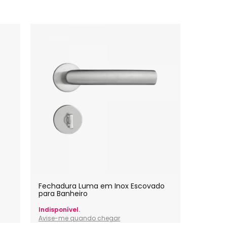
Fechadura Luma em Inox Escovado
para Banheiro
Indisponível.
Avise-me quando chegar