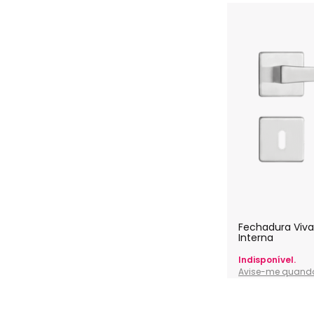
Fechadura Viva
Interna
Indisponível.
Avise-me quand