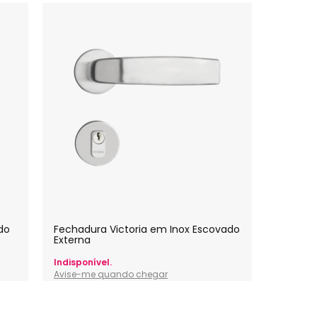
do
Fechadura Victoria em Inox Escovado
Externa
Indisponível.
Avise-me quando chegar