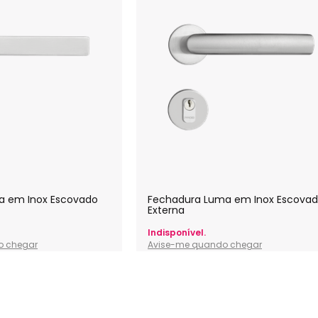
a em Inox Escovado
Fechadura Luma em Inox Escova
Externa
Indisponível.
o chegar
Avise-me quando chegar