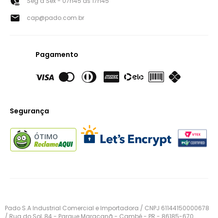
Seg à Sex - 07h45 às 17h45
cap@pado.com.br
Pagamento
Segurança
ÓTIMO
Pado S.A Industrial Comercial e Importadora / CNPJ 61144150000678
/ Rua do Sol, 84 - Parque Maracanã - Cambé - PR - 86185-670.